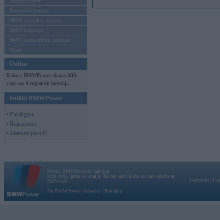
Mēneša BMW
Sērijveida tūnings
BMW pasaules jaunumi
BMW koncepti
BMW konkurentu jaunumi
Moto
Online
Pašreiz BMWPower skatās 388
viesi un 4 reģistrēti lietotāji.
Ienākt BMWPower
• Pieslēgties
• Reģistrēties
• Aizmirsi paroli?
Vortāls BMWPower.lv darbojas
kopš 2002. gada 14. maija. Tas nav auto klubs un nav saistīts ar
Galvena
|
Fo
BMW AG.
Par BMWPower
|
Kontakti
|
Reklāma