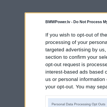
BMWPower.lv -
Do Not Process My
If you wish to opt-out of the
processing of your personal
targeted advertising by us
section to confirm your sel
opt-out request is proces
interest-based ads based o
us or personal information d
your opt-out. You may separ
disclosure of your personal
IAB’s list of downstream pa
Personal Data Processing Opt Outs