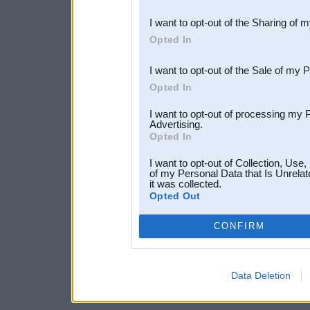
also be disclosed by us to 
I want to opt-out of the Sharing of 
Downstream Participants
th
Opted In
third parties.
I want to opt-out of the Sale of my 
Opted In
I want to opt-out of processing my 
Advertising.
Opted In
I want to opt-out of Collection, Use
of my Personal Data that Is Unrelat
it was collected.
Opted Out
CONFIRM
Data Deletion