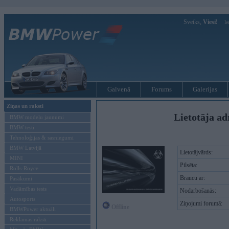
Sveiks,
Viesi!
Ie
Galvenā
Forums
Galerijas
Ziņas un raksti
Lietotāja ad
BMW modeļu jaunumi
BMW testi
Tehnoloģijas & sasniegumi
BMW Latvijā
Lietotājvārds:
MINI
Pilsēta:
Rolls-Royce
Braucu ar:
Pasākumi
Vadāmības tests
Nodarbošanās:
Autosports
Ziņojumi forumā:
Offline
BMWPower aktuāli
Reklāmas raksti