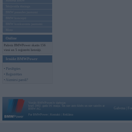
Mēneša BMW
Sērijveida tūnings
BMW pasaules jaunumi
BMW koncepti
BMW konkurentu jaunumi
Moto
Online
Pašreiz BMWPower skatās 156
viesi un 5 reģistrēti lietotāji.
Ienākt BMWPower
• Pieslēgties
• Reģistrēties
• Aizmirsi paroli?
Vortāls BMWPower.lv darbojas
kopš 2002. gada 14. maija. Tas nav auto klubs un nav saistīts ar
Galvena
|
Fo
BMW AG.
Par BMWPower
|
Kontakti
|
Reklāma