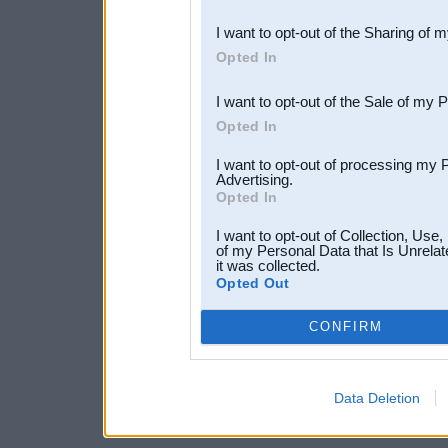
also be disclosed by us to 
I want to opt-out of the Sharing of 
Downstream Participants
th
Opted In
third parties.
I want to opt-out of the Sale of my 
Opted In
I want to opt-out of processing my 
Advertising.
Opted In
I want to opt-out of Collection, Use
of my Personal Data that Is Unrelat
it was collected.
Opted Out
CONFIRM
Data Deletion