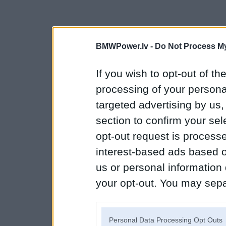
BMWPower.lv -
Do Not Process My
If you wish to opt-out of the
processing of your personal
targeted advertising by us
section to confirm your sel
opt-out request is proces
interest-based ads based o
us or personal information d
your opt-out. You may separ
disclosure of your personal
IAB’s list of downstream pa
Personal Data Processing Opt Outs