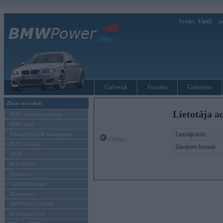
Sveiks,
Viesi!
Ie
Galvenā
Forums
Galerijas
Ziņas un raksti
Lietotāja a
BMW modeļu jaunumi
BMW testi
Tehnoloģijas & sasniegumi
Lietotājvārds:
Offline
BMW Latvijā
Ziņojumi forumā:
MINI
Rolls-Royce
Pasākumi
Vadāmības tests
Autosports
BMWPower aktuāli
Reklāmas raksti