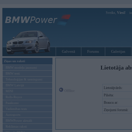
Sveiks,
Viesi!
Ie
Galvenā
Forums
Galerijas
Ziņas un raksti
Lietotāja ab
BMW modeļu jaunumi
BMW testi
Tehnoloģijas & sasniegumi
BMW Latvijā
Lietotājvārds:
Offline
MINI
Pilsēta:
Rolls-Royce
Braucu ar:
Pasākumi
Vadāmības tests
Ziņojumi forumā:
Autosports
BMWPower aktuāli
Reklāmas raksti