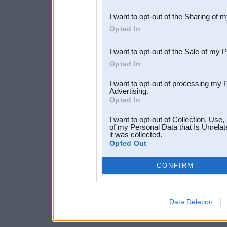
also be disclosed by us to 
I want to opt-out of the Sharing of 
Downstream Participants
th
Opted In
third parties.
I want to opt-out of the Sale of my 
Opted In
I want to opt-out of processing my 
Advertising.
Opted In
I want to opt-out of Collection, Use
of my Personal Data that Is Unrelat
it was collected.
Opted Out
CONFIRM
Data Deletion