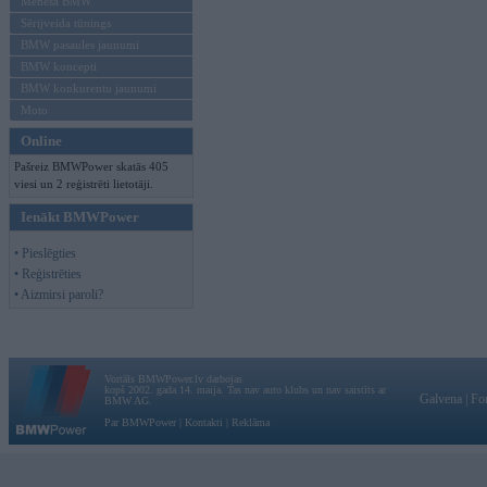
Mēneša BMW
Sērijveida tūnings
BMW pasaules jaunumi
BMW koncepti
BMW konkurentu jaunumi
Moto
Online
Pašreiz BMWPower skatās 405
viesi un 2 reģistrēti lietotāji.
Ienākt BMWPower
• Pieslēgties
• Reģistrēties
• Aizmirsi paroli?
Vortāls BMWPower.lv darbojas
kopš 2002. gada 14. maija. Tas nav auto klubs un nav saistīts ar
Galvena
|
Fo
BMW AG.
Par BMWPower
|
Kontakti
|
Reklāma