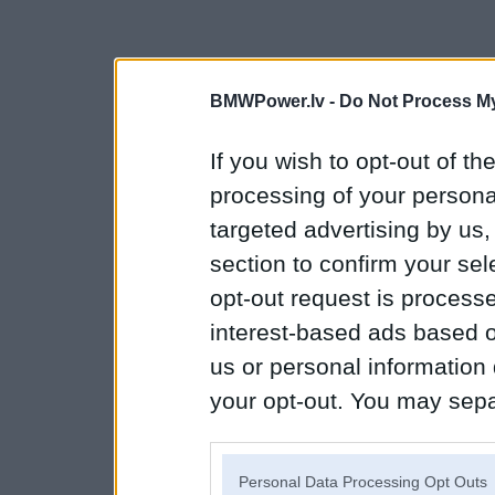
BMWPower.lv -
Do Not Process My
If you wish to opt-out of the
processing of your personal
targeted advertising by us
section to confirm your sel
opt-out request is proces
interest-based ads based o
us or personal information d
your opt-out. You may separ
disclosure of your personal
IAB’s list of downstream pa
Personal Data Processing Opt Outs