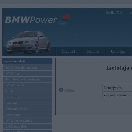
Sveiks,
Viesi!
Ie
Galvenā
Forums
Galerijas
Ziņas un raksti
Lietotāja 
BMW modeļu jaunumi
BMW testi
Tehnoloģijas & sasniegumi
BMW Latvijā
Lietotājvārds:
Offline
MINI
Ziņojumi forumā:
Rolls-Royce
Pasākumi
Vadāmības tests
Autosports
BMWPower aktuāli
Reklāmas raksti