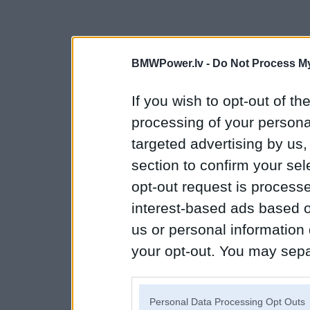
BMWPower.lv -
Do Not Process My
If you wish to opt-out of the
processing of your personal
targeted advertising by us
section to confirm your sel
opt-out request is proces
interest-based ads based o
us or personal information d
your opt-out. You may separ
disclosure of your personal
IAB’s list of downstream pa
Personal Data Processing Opt Outs