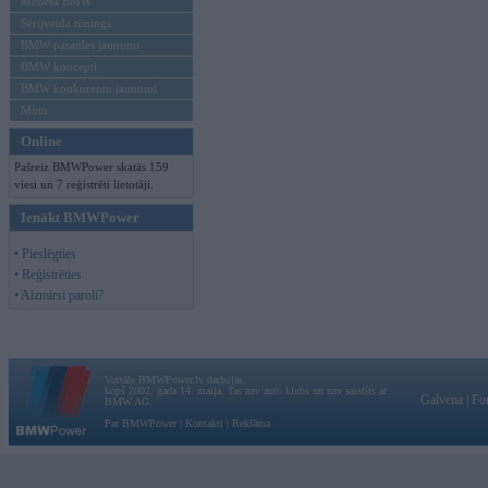
Mēneša BMW
Sērijveida tūnings
BMW pasaules jaunumi
BMW koncepti
BMW konkurentu jaunumi
Moto
Online
Pašreiz BMWPower skatās 159
viesi un 7 reģistrēti lietotāji.
Ienākt BMWPower
• Pieslēgties
• Reģistrēties
• Aizmirsi paroli?
Vortāls BMWPower.lv darbojas
kopš 2002. gada 14. maija. Tas nav auto klubs un nav saistīts ar
Galvena
|
Fo
BMW AG.
Par BMWPower
|
Kontakti
|
Reklāma