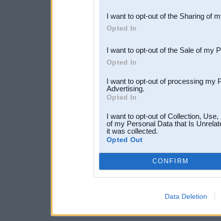
also be disclosed by us to 
I want to opt-out of the Sharing of 
Downstream Participants
th
Opted In
third parties.
I want to opt-out of the Sale of my 
Opted In
I want to opt-out of processing my 
Advertising.
Opted In
I want to opt-out of Collection, Use
of my Personal Data that Is Unrelat
it was collected.
Opted Out
CONFIRM
Data Deletion