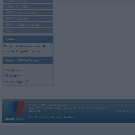
Mēneša BMW
Sērijveida tūnings
BMW pasaules jaunumi
BMW koncepti
BMW konkurentu jaunumi
Moto
Online
Pašreiz BMWPower skatās 162
viesi un 4 reģistrēti lietotāji.
Ienākt BMWPower
• Pieslēgties
• Reģistrēties
• Aizmirsi paroli?
Vortāls BMWPower.lv darbojas
kopš 2002. gada 14. maija. Tas nav auto klubs un nav saistīts ar
Galvena
|
Fo
BMW AG.
Par BMWPower
|
Kontakti
|
Reklāma