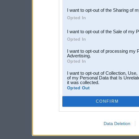
also be disclosed by us to 
I want to opt-out of the Sharing of 
Downstream Participants
th
Opted In
third parties.
I want to opt-out of the Sale of my 
Opted In
I want to opt-out of processing my 
Advertising.
Opted In
I want to opt-out of Collection, Use
of my Personal Data that Is Unrelat
it was collected.
Opted Out
CONFIRM
Data Deletion