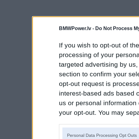
BMWPower.lv -
Do Not Process My
If you wish to opt-out of the
processing of your personal
targeted advertising by us
section to confirm your sel
opt-out request is proces
interest-based ads based o
us or personal information d
your opt-out. You may separ
disclosure of your personal
IAB’s list of downstream pa
Personal Data Processing Opt Outs