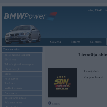
Sveiks,
Viesi!
Ie
Galvenā
Forums
Galerijas
Ziņas un raksti
Lietotāja abi
BMW modeļu jaunumi
BMW testi
Tehnoloģijas & sasniegumi
BMW Latvijā
Lietotājvārds:
MINI
Ziņojumi forumā:
Rolls-Royce
Pasākumi
Vadāmības tests
Autosports
BMWPower aktuāli
Reklāmas raksti
Offline