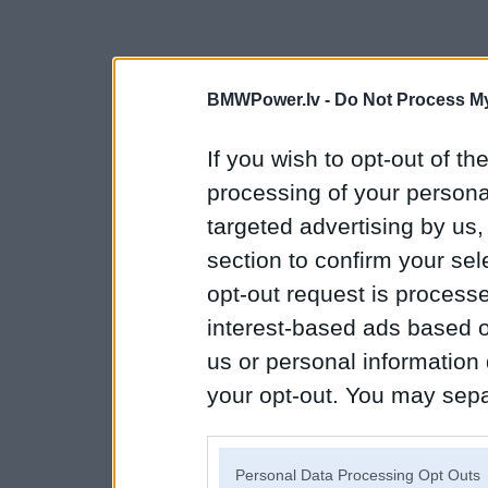
BMWPower.lv -
Do Not Process My
If you wish to opt-out of the
processing of your personal
targeted advertising by us
section to confirm your sel
opt-out request is proces
interest-based ads based o
us or personal information d
your opt-out. You may separ
disclosure of your personal
IAB’s list of downstream pa
Personal Data Processing Opt Outs