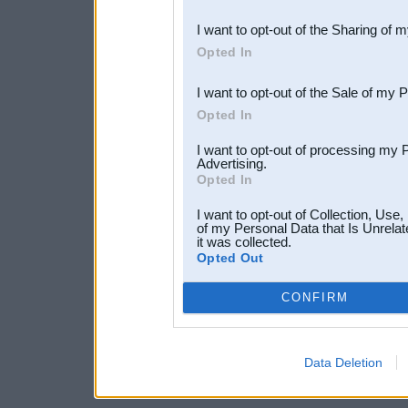
also be disclosed by us to 
I want to opt-out of the Sharing of 
Downstream Participants
th
Opted In
third parties.
I want to opt-out of the Sale of my 
Opted In
I want to opt-out of processing my 
Advertising.
Opted In
I want to opt-out of Collection, Use
of my Personal Data that Is Unrelat
it was collected.
Opted Out
CONFIRM
Data Deletion