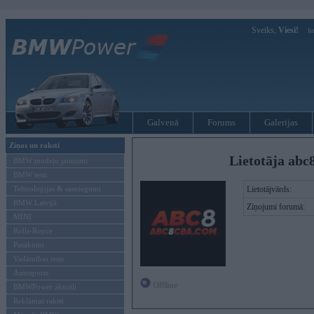
Sveiks,
Viesi!
Ie
Galvenā
Forums
Galerijas
Ziņas un raksti
Lietotāja abc
BMW modeļu jaunumi
BMW testi
Tehnoloģijas & sasniegumi
Lietotājvārds:
BMW Latvijā
Ziņojumi forumā:
MINI
Rolls-Royce
Pasākumi
Vadāmības tests
Autosports
Offline
BMWPower aktuāli
Reklāmas raksti