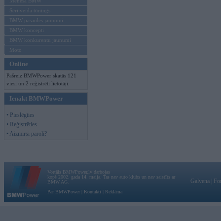
Mēneša BMW
Sērijveida tūnings
BMW pasaules jaunumi
BMW koncepti
BMW konkurentu jaunumi
Moto
Online
Pašreiz BMWPower skatās 121
viesi un 2 reģistrēti lietotāji.
Ienākt BMWPower
• Pieslēgties
• Reģistrēties
• Aizmirsi paroli?
Vortāls BMWPower.lv darbojas
kopš 2002. gada 14. maija. Tas nav auto klubs un nav saistīts ar
Galvena
|
Fo
BMW AG.
Par BMWPower
|
Kontakti
|
Reklāma