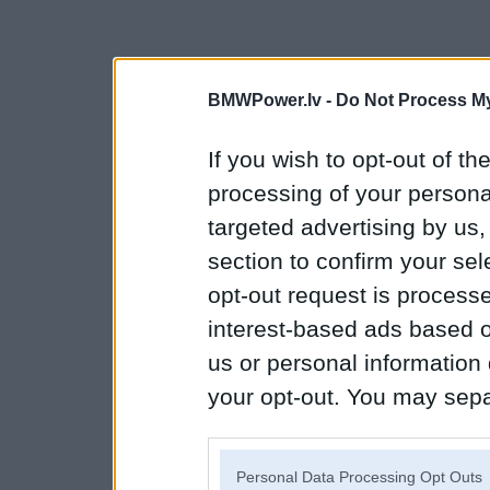
BMWPower.lv -
Do Not Process My
If you wish to opt-out of the
processing of your personal
targeted advertising by us
section to confirm your sel
opt-out request is proces
interest-based ads based o
us or personal information d
your opt-out. You may separ
disclosure of your personal
IAB’s list of downstream pa
Personal Data Processing Opt Outs