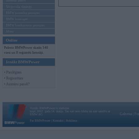
Mēneša BMW
Sērijveida tūnings
BMW pasaules jaunumi
BMW koncepti
BMW konkurentu jaunumi
Moto
Online
Pašreiz BMWPower skatās 140
viesi un 0 reģistrēti lietotāji.
Ienākt BMWPower
• Pieslēgties
• Reģistrēties
• Aizmirsi paroli?
Vortāls BMWPower.lv darbojas
kopš 2002. gada 14. maija. Tas nav auto klubs un nav saistīts ar
Galvena
|
Fo
BMW AG.
Par BMWPower
|
Kontakti
|
Reklāma