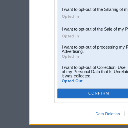
also be disclosed by us to 
I want to opt-out of the Sharing of 
Downstream Participants
th
Opted In
third parties.
I want to opt-out of the Sale of my 
Opted In
I want to opt-out of processing my 
Advertising.
Opted In
I want to opt-out of Collection, Use
of my Personal Data that Is Unrelat
it was collected.
Opted Out
CONFIRM
Data Deletion