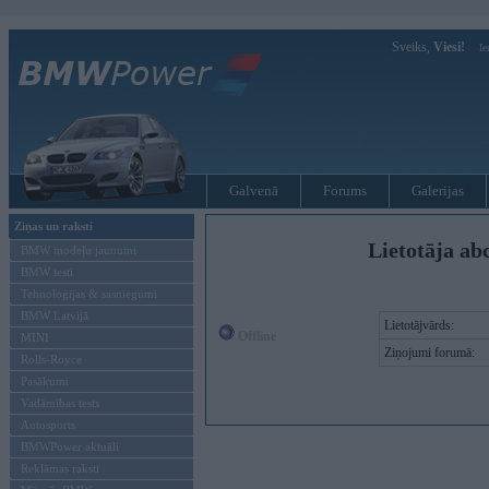
Sveiks,
Viesi!
Ie
Galvenā
Forums
Galerijas
Ziņas un raksti
Lietotāja ab
BMW modeļu jaunumi
BMW testi
Tehnoloģijas & sasniegumi
BMW Latvijā
Lietotājvārds:
Offline
MINI
Ziņojumi forumā:
Rolls-Royce
Pasākumi
Vadāmības tests
Autosports
BMWPower aktuāli
Reklāmas raksti