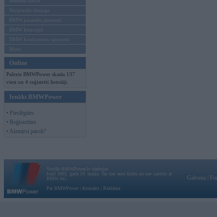
Mēneša BMW
Sērijveida tūnings
BMW pasaules jaunumi
BMW koncepti
BMW konkurentu jaunumi
Moto
Online
Pašreiz BMWPower skatās 137
viesi un 4 reģistrēti lietotāji.
Ienākt BMWPower
• Pieslēgties
• Reģistrēties
• Aizmirsi paroli?
Vortāls BMWPower.lv darbojas
kopš 2002. gada 14. maija. Tas nav auto klubs un nav saistīts ar
Galvena
|
Fo
BMW AG.
Par BMWPower
|
Kontakti
|
Reklāma