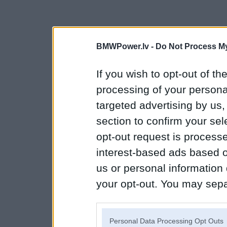
BMWPower.lv -
Do Not Process My
If you wish to opt-out of the
processing of your personal
targeted advertising by us
section to confirm your sel
opt-out request is proces
interest-based ads based o
us or personal information d
your opt-out. You may separ
disclosure of your personal
IAB’s list of downstream pa
Personal Data Processing Opt Outs