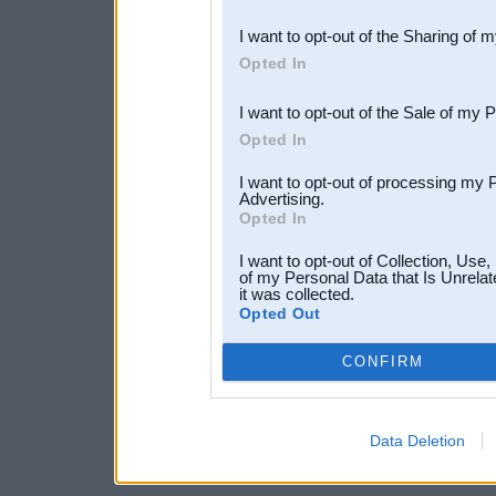
also be disclosed by us to 
I want to opt-out of the Sharing of 
Downstream Participants
th
Opted In
third parties.
I want to opt-out of the Sale of my 
Opted In
I want to opt-out of processing my 
Advertising.
Opted In
I want to opt-out of Collection, Use
of my Personal Data that Is Unrelat
it was collected.
Opted Out
CONFIRM
Data Deletion