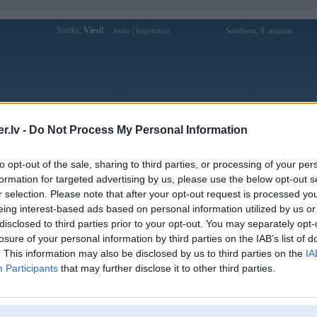
Sveiks,
Viesi!
|
Sestdiena, 8. augusts
Ienākt
Reģistrācija
Forums
Galerijas
Reģistrācija
Lietotāji
Meklētājs
.lv -
Do Not Process My Personal Information
Lietotāja ab77winsnet profils
to opt-out of the sale, sharing to third parties, or processing of your per
formation for targeted advertising by us, please use the below opt-out s
Lietotājvārds:
ab77winsnet
r selection. Please note that after your opt-out request is processed y
eing interest-based ads based on personal information utilized by us or
AB77 - Nen Tang Uy Tin voi Kho
Intereses:
Game Doi Thuong Hap Dan
disclosed to third parties prior to your opt-out. You may separately opt-
Ziņojumi forumā:
0
losure of your personal information by third parties on the IAB’s list of
. This information may also be disclosed by us to third parties on the
IA
Pēdējie ziņojumi forumā
[
]
Participants
that may further disclose it to other third parties.