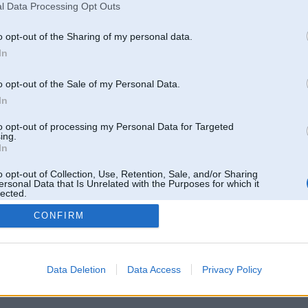
l Data Processing Opt Outs
o opt-out of the Sharing of my personal data.
In
o opt-out of the Sale of my Personal Data.
In
to opt-out of processing my Personal Data for Targeted
ing.
In
o opt-out of Collection, Use, Retention, Sale, and/or Sharing
ersonal Data that Is Unrelated with the Purposes for which it
lected.
Out
CONFIRM
 un nav saistīts ar
Galvena
|
Forums
|
Galerijas
|
Reģistrācija
|
Lietotaāji
|
Meklētājs
|
Reklā
Data Deletion
Data Access
Privacy Policy