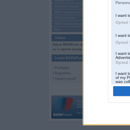
Mēneša BMW
Persona
Sērijveida tūnings
BMW pasaules jaunumi
I want t
BMW koncepti
Opted 
BMW konkurentu jaunumi
Moto
I want t
Online
Opted 
Pašreiz BMWPower skatās 79 viesi
un 5 reģistrēti lietotāji.
I want 
Advertis
Ienākt BMWPower
Opted 
• Pieslēgties
• Reģistrēties
I want t
of my P
• Aizmirsi paroli?
was col
Opted 
Vortāls BMWPower.lv darbojas
kopš 2002. gada 14. maija. Tas nav auto klubs
BMW AG.
Par BMWPower
|
Kontakti
|
Reklāma