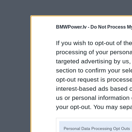
BMWPower.lv -
Do Not Process My
If you wish to opt-out of the
processing of your personal
targeted advertising by us
section to confirm your sel
opt-out request is proces
interest-based ads based o
us or personal information d
your opt-out. You may separ
disclosure of your personal
IAB’s list of downstream pa
Personal Data Processing Opt Outs