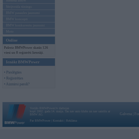
Mēneša BMW
Sērijveida tūnings
BMW pasaules jaunumi
BMW koncepti
BMW konkurentu jaunumi
Moto
Online
Pašreiz BMWPower skatās 126
viesi un 8 reģistrēti lietotāji.
Ienākt BMWPower
• Pieslēgties
• Reģistrēties
• Aizmirsi paroli?
Vortāls BMWPower.lv darbojas
kopš 2002. gada 14. maija. Tas nav auto klubs un nav saistīts ar
Galvena
|
Fo
BMW AG.
Par BMWPower
|
Kontakti
|
Reklāma