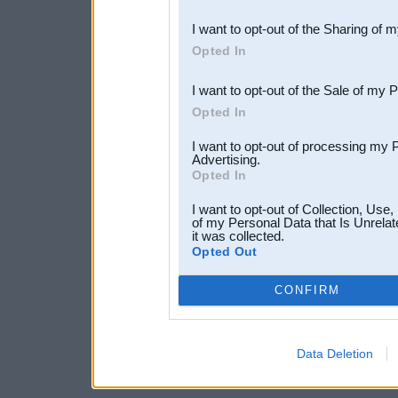
also be disclosed by us to 
I want to opt-out of the Sharing of 
Downstream Participants
th
Opted In
third parties.
I want to opt-out of the Sale of my 
Opted In
I want to opt-out of processing my 
Advertising.
Opted In
I want to opt-out of Collection, Use
of my Personal Data that Is Unrelat
it was collected.
Opted Out
CONFIRM
Data Deletion