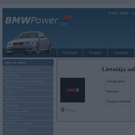
Sveiks,
Viesi!
Ie
Galvenā
Forums
Galerijas
Ziņas un raksti
Lietotāja aa
BMW modeļu jaunumi
BMW testi
Tehnoloģijas & sasniegumi
Lietotājvārds:
BMW Latvijā
Intereses:
MINI
Rolls-Royce
Ziņojumi forumā:
Pasākumi
Offline
Vadāmības tests
Autosports
BMWPower aktuāli
Reklāmas raksti