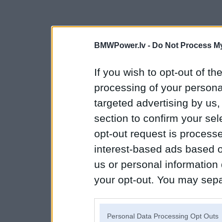
BMWPower.lv -
Do Not Process My
If you wish to opt-out of the
processing of your personal
targeted advertising by us
section to confirm your sel
opt-out request is proces
interest-based ads based o
us or personal information d
your opt-out. You may separ
disclosure of your personal
IAB’s list of downstream pa
Personal Data Processing Opt Outs