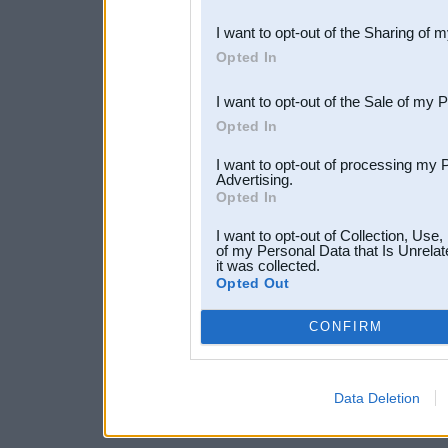
also be disclosed by us to 
I want to opt-out of the Sharing of 
Downstream Participants
th
Opted In
third parties.
I want to opt-out of the Sale of my 
Opted In
I want to opt-out of processing my 
Advertising.
Opted In
I want to opt-out of Collection, Use
of my Personal Data that Is Unrelat
it was collected.
Opted Out
CONFIRM
Data Deletion