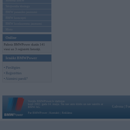
Mēneša BMW
Sērijveida tūnings
BMW pasaules jaunumi
BMW koncepti
BMW konkurentu jaunumi
Moto
Online
Pašreiz BMWPower skatās 141
viesi un 3 reģistrēti lietotāji.
Ienākt BMWPower
• Pieslēgties
• Reģistrēties
• Aizmirsi paroli?
Vortāls BMWPower.lv darbojas
kopš 2002. gada 14. maija. Tas nav auto klubs un nav saistīts ar
Galvena
|
Fo
BMW AG.
Par BMWPower
|
Kontakti
|
Reklāma