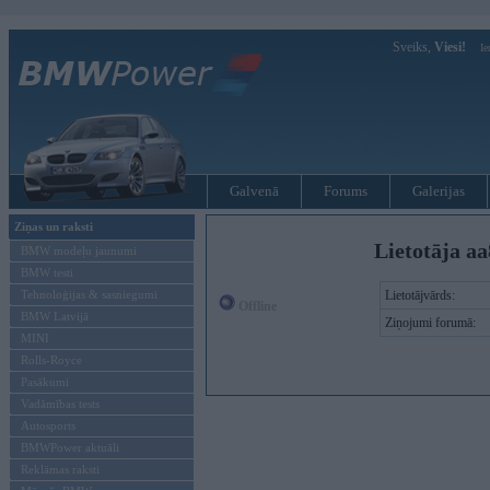
Sveiks,
Viesi!
Ie
Galvenā
Forums
Galerijas
Ziņas un raksti
Lietotāja aa
BMW modeļu jaunumi
BMW testi
Tehnoloģijas & sasniegumi
Lietotājvārds:
Offline
BMW Latvijā
Ziņojumi forumā:
MINI
Rolls-Royce
Pasākumi
Vadāmības tests
Autosports
BMWPower aktuāli
Reklāmas raksti