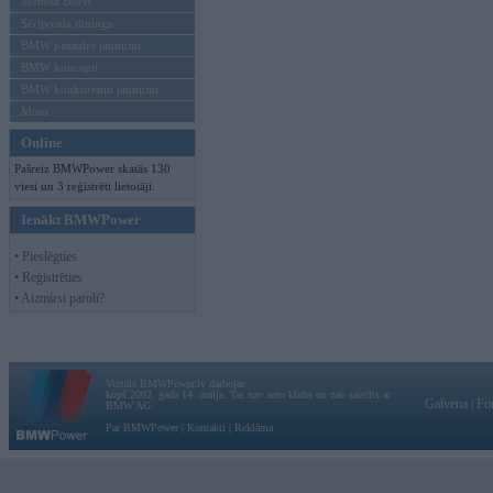
Mēneša BMW
Sērijveida tūnings
BMW pasaules jaunumi
BMW koncepti
BMW konkurentu jaunumi
Moto
Online
Pašreiz BMWPower skatās 130
viesi un 3 reģistrēti lietotāji.
Ienākt BMWPower
• Pieslēgties
• Reģistrēties
• Aizmirsi paroli?
Vortāls BMWPower.lv darbojas
kopš 2002. gada 14. maija. Tas nav auto klubs un nav saistīts ar
Galvena
|
Fo
BMW AG.
Par BMWPower
|
Kontakti
|
Reklāma