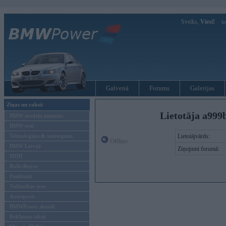
Sveiks,
Viesi!
Ie
Galvenā
Forums
Galerijas
Ziņas un raksti
Lietotāja a999
BMW modeļu jaunumi
BMW testi
Tehnoloģijas & sasniegumi
Lietotājvārds:
Offline
BMW Latvijā
Ziņojumi forumā:
MINI
Rolls-Royce
Pasākumi
Vadāmības tests
Autosports
BMWPower aktuāli
Reklāmas raksti