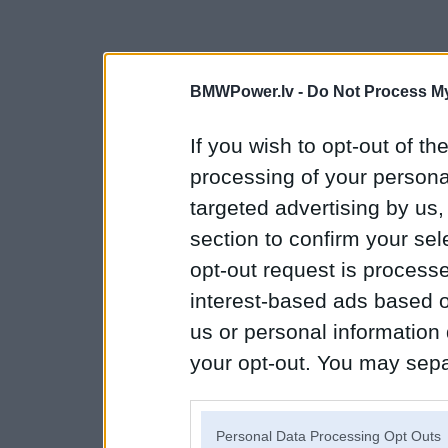
BMWPower.lv -
Do Not Process My
If you wish to opt-out of the
processing of your personal
targeted advertising by us
section to confirm your sel
opt-out request is proces
interest-based ads based o
us or personal information d
your opt-out. You may separ
disclosure of your personal
IAB’s list of downstream pa
Personal Data Processing Opt Outs