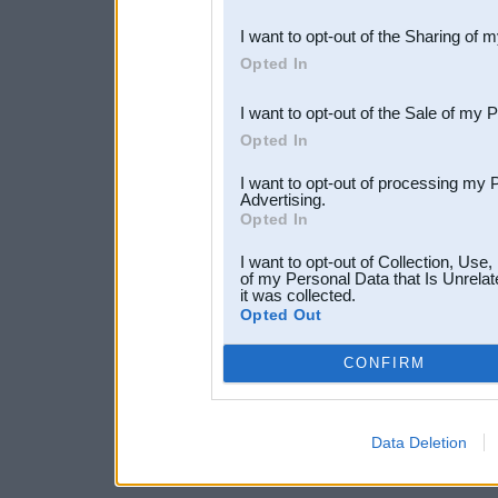
also be disclosed by us to 
I want to opt-out of the Sharing of 
Downstream Participants
th
Opted In
third parties.
I want to opt-out of the Sale of my 
Opted In
I want to opt-out of processing my 
Advertising.
Opted In
I want to opt-out of Collection, Use
of my Personal Data that Is Unrelat
it was collected.
Opted Out
CONFIRM
Data Deletion