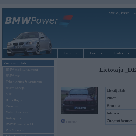
Sveiks,
Viesi!
Ie
Galvenā
Forums
Galerijas
Ziņas un raksti
Lietotāja _D
BMW modeļu jaunumi
BMW testi
Tehnoloģijas & sasniegumi
BMW Latvijā
Lietotājvārds:
MINI
Pilsēta:
Rolls-Royce
Braucu ar:
Pasākumi
Vadāmības tests
Intereses:
Autosports
Ziņojumi forumā:
Offline
BMWPower aktuāli
Reklāmas raksti