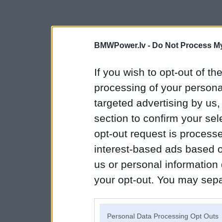
BMWPower.lv -
Do Not Process My
If you wish to opt-out of the
processing of your personal
targeted advertising by us
section to confirm your sel
opt-out request is proces
interest-based ads based o
us or personal information d
your opt-out. You may separ
disclosure of your personal
IAB’s list of downstream pa
Personal Data Processing Opt Outs