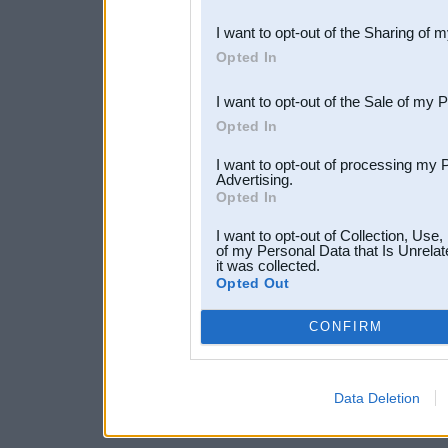
also be disclosed by us to 
I want to opt-out of the Sharing of 
Downstream Participants
th
Opted In
third parties.
I want to opt-out of the Sale of my 
Opted In
I want to opt-out of processing my 
Advertising.
Opted In
I want to opt-out of Collection, Use
of my Personal Data that Is Unrelat
it was collected.
Opted Out
CONFIRM
Data Deletion