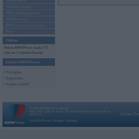
Mēneša BMW
Sērijveida tūnings
BMW pasaules jaunumi
BMW koncepti
BMW konkurentu jaunumi
Moto
Online
Pašreiz BMWPower skatās 172
viesi un 3 reģistrēti lietotāji.
Ienākt BMWPower
• Pieslēgties
• Reģistrēties
• Aizmirsi paroli?
Vortāls BMWPower.lv darbojas
kopš 2002. gada 14. maija. Tas nav auto klubs un nav saistīts ar
Galvena
|
Fo
BMW AG.
Par BMWPower
|
Kontakti
|
Reklāma