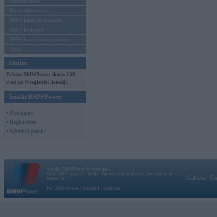
Mēneša BMW
Sērijveida tūnings
BMW pasaules jaunumi
BMW koncepti
BMW konkurentu jaunumi
Moto
Online
Pašreiz BMWPower skatās 138
viesi un 0 reģistrēti lietotāji.
Ienākt BMWPower
• Pieslēgties
• Reģistrēties
• Aizmirsi paroli?
Vortāls BMWPower.lv darbojas
kopš 2002. gada 14. maija. Tas nav auto klubs un nav saistīts ar
Galvena
|
Fo
BMW AG.
Par BMWPower
|
Kontakti
|
Reklāma