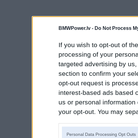
BMWPower.lv -
Do Not Process My
If you wish to opt-out of the
processing of your personal
targeted advertising by us
section to confirm your sel
opt-out request is proces
interest-based ads based o
us or personal information d
your opt-out. You may separ
disclosure of your personal
IAB’s list of downstream pa
Personal Data Processing Opt Outs