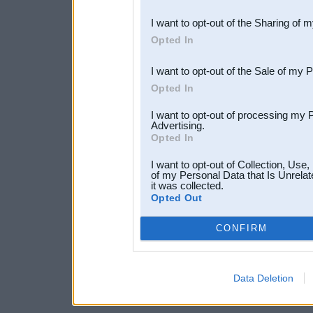
also be disclosed by us to 
I want to opt-out of the Sharing of 
Downstream Participants
th
Opted In
third parties.
I want to opt-out of the Sale of my 
Opted In
I want to opt-out of processing my 
Advertising.
Opted In
I want to opt-out of Collection, Use
of my Personal Data that Is Unrelat
it was collected.
Opted Out
CONFIRM
Data Deletion