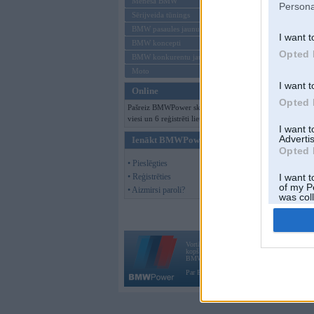
Mēneša BMW
Persona
Sērijveida tūnings
BMW pasaules jaunumi
Offline
I want t
BMW koncepti
Opted 
BMW konkurentu jaunumi
Moto
I want t
Online
Opted 
Pašreiz BMWPower skatās 150
viesi un 6 reģistrēti lietotāji.
I want 
Advertis
Ienākt BMWPower
Opted 
• Pieslēgties
• Reģistrēties
I want t
of my P
• Aizmirsi paroli?
was col
Opted 
Vortāls BMWPower.lv darbojas
kopš 2002. gada 14. maija. Tas nav auto klubs
BMW AG.
Par BMWPower
|
Kontakti
|
Reklāma