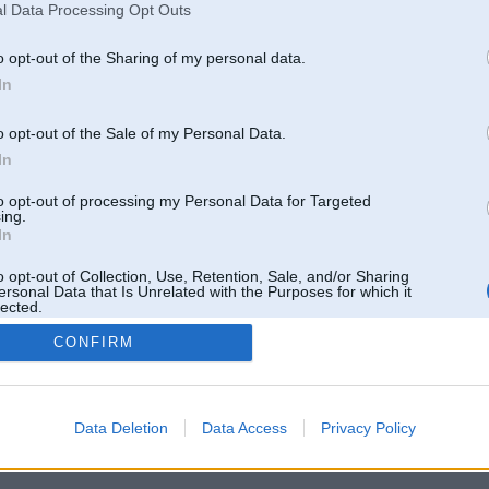
l Data Processing Opt Outs
o opt-out of the Sharing of my personal data.
In
o opt-out of the Sale of my Personal Data.
In
to opt-out of processing my Personal Data for Targeted
ing.
In
o opt-out of Collection, Use, Retention, Sale, and/or Sharing
ersonal Data that Is Unrelated with the Purposes for which it
lected.
Out
CONFIRM
 un nav saistīts ar
Galvena
|
Forums
|
Galerijas
|
Reģistrācija
|
Lietotaāji
|
Meklētājs
|
Reklā
Data Deletion
Data Access
Privacy Policy