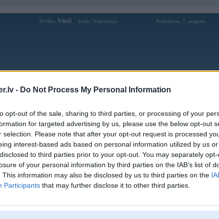
Sveiks,
Viesi!
|
Piektdiena, 7. augusts
Ienākt
Reģistrācija
Forums
Galerijas
Reģistrācija
Lietotāji
Meklētājs
.lv -
Do Not Process My Personal Information
Lietotāja Zipite profils
to opt-out of the sale, sharing to third parties, or processing of your per
formation for targeted advertising by us, please use the below opt-out s
Pēdējo reizi manīts: 03. Jun 2015, 14:37
r selection. Please note that after your opt-out request is processed y
eing interest-based ads based on personal information utilized by us or
Lietotājvārds:
Zipite
disclosed to third parties prior to your opt-out. You may separately opt-
Pilsēta:
Rīga
losure of your personal information by third parties on the IAB’s list of
Braucu ar:
dinozauru
. This information may also be disclosed by us to third parties on the
IA
Nodarbošanās:
restaurācija, arhitektūra, dizains
Participants
that may further disclose it to other third parties.
Ziņojumi forumā:
6944
Pēdējie ziņojumi forumā
[
]