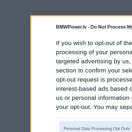
BMWPower.lv -
Do Not Process My
If you wish to opt-out of the
processing of your personal
targeted advertising by us
section to confirm your sel
opt-out request is proces
interest-based ads based o
us or personal information d
your opt-out. You may separ
disclosure of your personal
IAB’s list of downstream pa
Personal Data Processing Opt Outs