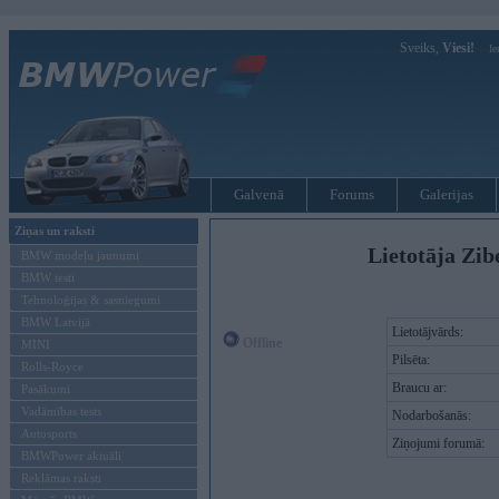
Sveiks,
Viesi!
Ie
Galvenā
Forums
Galerijas
Ziņas un raksti
Lietotāja Zib
BMW modeļu jaunumi
BMW testi
Tehnoloģijas & sasniegumi
BMW Latvijā
Lietotājvārds:
Offline
MINI
Pilsēta:
Rolls-Royce
Braucu ar:
Pasākumi
Vadāmības tests
Nodarbošanās:
Autosports
Ziņojumi forumā:
BMWPower aktuāli
Reklāmas raksti