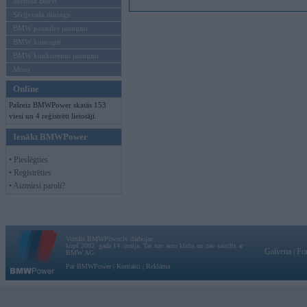
Mēneša BMW
Sērijveida tūnings
BMW pasaules jaunumi
BMW koncepti
BMW konkurentu jaunumi
Moto
Online
Pašreiz BMWPower skatās 153
viesi un 4 reģistrēti lietotāji.
Ienākt BMWPower
• Pieslēgties
• Reģistrēties
• Aizmirsi paroli?
Vortāls BMWPower.lv darbojas
kopš 2002. gada 14. maija. Tas nav auto klubs un nav saistīts ar
Galvena
|
Fo
BMW AG.
Par BMWPower
|
Kontakti
|
Reklāma