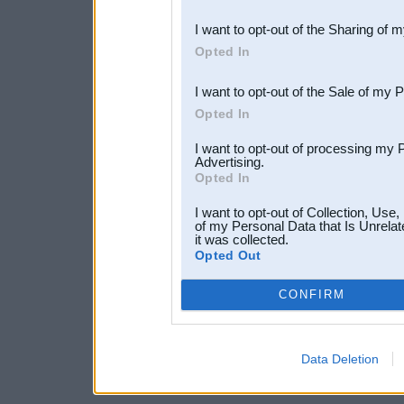
also be disclosed by us to 
I want to opt-out of the Sharing of 
Downstream Participants
th
Opted In
third parties.
I want to opt-out of the Sale of my 
Opted In
I want to opt-out of processing my 
Advertising.
Opted In
I want to opt-out of Collection, Use
of my Personal Data that Is Unrelat
it was collected.
Opted Out
CONFIRM
Data Deletion