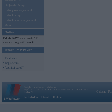
Mēneša BMW
Sērijveida tūnings
BMW pasaules jaunumi
BMW koncepti
BMW konkurentu jaunumi
Moto
Online
Pašreiz BMWPower skatās 117
viesi un 3 reģistrēti lietotāji.
Ienākt BMWPower
• Pieslēgties
• Reģistrēties
• Aizmirsi paroli?
Vortāls BMWPower.lv darbojas
kopš 2002. gada 14. maija. Tas nav auto klubs un nav saistīts ar
Galvena
|
Fo
BMW AG.
Par BMWPower
|
Kontakti
|
Reklāma