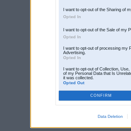
also be disclosed by us to 
I want to opt-out of the Sharing of 
Downstream Participants
th
Opted In
third parties.
I want to opt-out of the Sale of my 
Opted In
I want to opt-out of processing my 
Advertising.
Opted In
I want to opt-out of Collection, Use
of my Personal Data that Is Unrelat
it was collected.
Opted Out
CONFIRM
Data Deletion