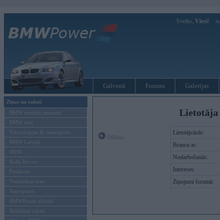
Sveiks,
Viesi!
Ie
Galvenā
Forums
Galerijas
Ziņas un raksti
Lietotāja
BMW modeļu jaunumi
BMW testi
Tehnoloģijas & sasniegumi
Lietotājvārds:
Offline
BMW Latvijā
Braucu ar:
MINI
Nodarbošanās:
Rolls-Royce
Intereses:
Pasākumi
Vadāmības tests
Ziņojumi forumā:
Autosports
BMWPower aktuāli
Reklāmas raksti