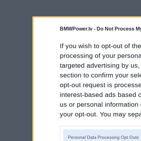
BMWPower.lv -
Do Not Process My
If you wish to opt-out of the
processing of your personal
targeted advertising by us
section to confirm your sel
opt-out request is proces
interest-based ads based o
us or personal information d
your opt-out. You may separ
disclosure of your personal
IAB’s list of downstream pa
Personal Data Processing Opt Outs