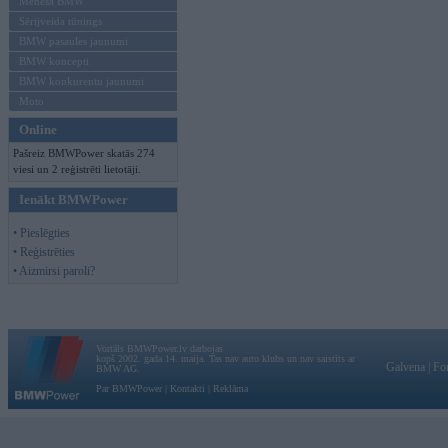
Mēneša BMW
Sērijveida tūnings
BMW pasaules jaunumi
BMW koncepti
BMW konkurentu jaunumi
Moto
Online
Pašreiz BMWPower skatās 274
viesi un 2 reģistrēti lietotāji.
Ienākt BMWPower
• Pieslēgties
• Reģistrēties
• Aizmirsi paroli?
Vortāls BMWPower.lv darbojas
kopš 2002. gada 14. maija. Tas nav auto klubs un nav saistīts ar
Galvena
|
Fo
BMW AG.
Par BMWPower
|
Kontakti
|
Reklāma