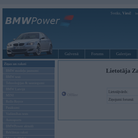
Sveiks,
Viesi!
Ie
Galvenā
Forums
Galerijas
Ziņas un raksti
Lietotāja Z
BMW modeļu jaunumi
BMW testi
Tehnoloģijas & sasniegumi
BMW Latvijā
Lietotājvārds:
Offline
MINI
Ziņojumi forumā:
Rolls-Royce
Pasākumi
Vadāmības tests
Autosports
BMWPower aktuāli
Reklāmas raksti