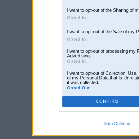
also be disclosed by us to 
I want to opt-out of the Sharing of 
Downstream Participants
th
Opted In
third parties.
I want to opt-out of the Sale of my 
Opted In
I want to opt-out of processing my 
Advertising.
Opted In
I want to opt-out of Collection, Use
of my Personal Data that Is Unrelat
it was collected.
Opted Out
CONFIRM
Data Deletion