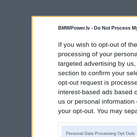
BMWPower.lv -
Do Not Process My
If you wish to opt-out of the
processing of your personal
targeted advertising by us
section to confirm your sel
opt-out request is proces
interest-based ads based o
us or personal information d
your opt-out. You may separ
disclosure of your personal
IAB’s list of downstream pa
Personal Data Processing Opt Outs