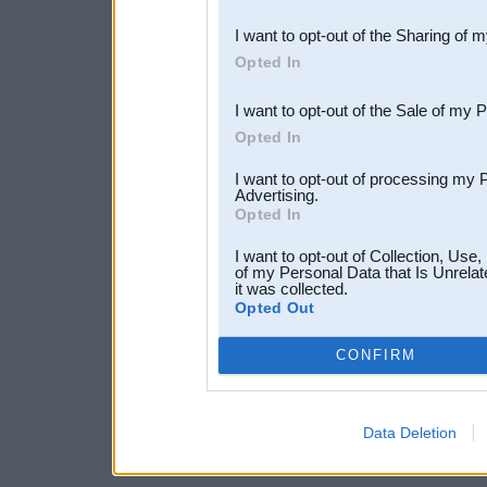
also be disclosed by us to 
I want to opt-out of the Sharing of 
Downstream Participants
th
Opted In
third parties.
I want to opt-out of the Sale of my 
Opted In
I want to opt-out of processing my 
Advertising.
Opted In
I want to opt-out of Collection, Use
of my Personal Data that Is Unrelat
it was collected.
Opted Out
CONFIRM
Data Deletion