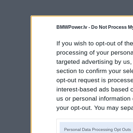
BMWPower.lv -
Do Not Process My
If you wish to opt-out of the
processing of your personal
targeted advertising by us
section to confirm your sel
opt-out request is proces
interest-based ads based o
us or personal information d
your opt-out. You may separ
disclosure of your personal
IAB’s list of downstream pa
Personal Data Processing Opt Outs