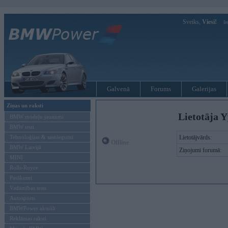
Sveiks,
Viesi!
Ie
Galvenā
Forums
Galerijas
Ziņas un raksti
Lietotāja Y
BMW modeļu jaunumi
BMW testi
Tehnoloģijas & sasniegumi
Lietotājvārds:
Offline
BMW Latvijā
Ziņojumi forumā:
MINI
Rolls-Royce
Pasākumi
Vadāmības tests
Autosports
BMWPower aktuāli
Reklāmas raksti