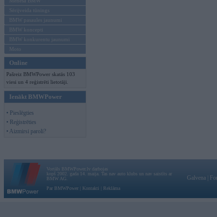
Mēneša BMW
Sērijveida tūnings
BMW pasaules jaunumi
BMW koncepti
BMW konkurentu jaunumi
Moto
Online
Pašreiz BMWPower skatās 103
viesi un 4 reģistrēti lietotāji.
Ienākt BMWPower
• Pieslēgties
• Reģistrēties
• Aizmirsi paroli?
Vortāls BMWPower.lv darbojas
kopš 2002. gada 14. maija. Tas nav auto klubs un nav saistīts ar
Galvena
|
Fo
BMW AG.
Par BMWPower
|
Kontakti
|
Reklāma