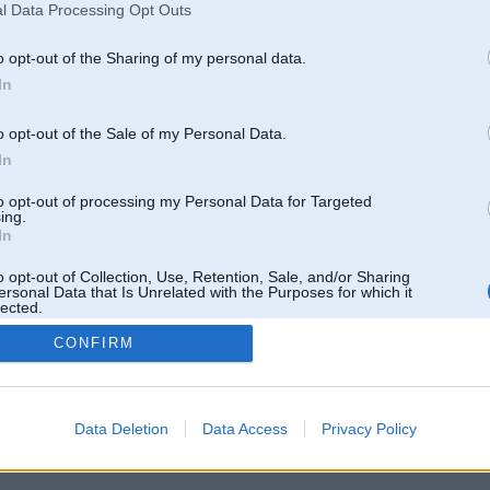
l Data Processing Opt Outs
o opt-out of the Sharing of my personal data.
In
o opt-out of the Sale of my Personal Data.
In
to opt-out of processing my Personal Data for Targeted
ing.
In
o opt-out of Collection, Use, Retention, Sale, and/or Sharing
ersonal Data that Is Unrelated with the Purposes for which it
lected.
Out
CONFIRM
 un nav saistīts ar
Galvena
|
Forums
|
Galerijas
|
Reģistrācija
|
Lietotaāji
|
Meklētājs
|
Reklā
Data Deletion
Data Access
Privacy Policy