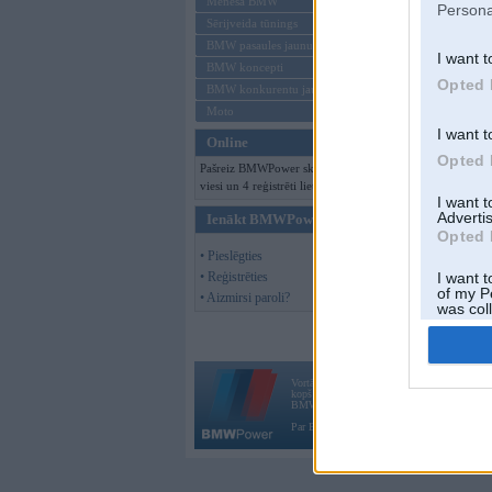
Mēneša BMW
Persona
Sērijveida tūnings
BMW pasaules jaunumi
I want t
BMW koncepti
Opted 
BMW konkurentu jaunumi
Moto
I want t
Online
Opted 
Pašreiz BMWPower skatās 121
viesi un 4 reģistrēti lietotāji.
I want 
Advertis
Ienākt BMWPower
Opted 
• Pieslēgties
• Reģistrēties
I want t
of my P
• Aizmirsi paroli?
was col
Opted 
Vortāls BMWPower.lv darbojas
kopš 2002. gada 14. maija. Tas nav auto klubs
BMW AG.
Par BMWPower
|
Kontakti
|
Reklāma