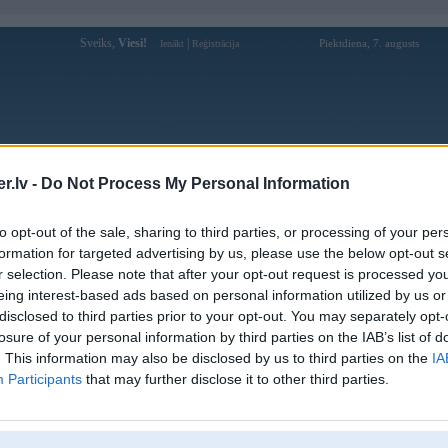
Sveiks,
Viesi!
|
Piektdiena, 7. augusts
Ienākt
Reģistrācija
Forums
Galerijas
Reģistrācija
Lietotāji
Meklētājs
.lv -
Do Not Process My Personal Information
Lietotāja Yorik profils
to opt-out of the sale, sharing to third parties, or processing of your per
formation for targeted advertising by us, please use the below opt-out s
Pēdējo reizi manīts: 30. Mar 2026, 17:55
r selection. Please note that after your opt-out request is processed y
eing interest-based ads based on personal information utilized by us or
Lietotājvārds:
Yorik
disclosed to third parties prior to your opt-out. You may separately opt-
Ziņojumi forumā:
94
losure of your personal information by third parties on the IAB’s list of
Pēdējie ziņojumi forumā
[
]
. This information may also be disclosed by us to third parties on the
IA
Participants
that may further disclose it to other third parties.