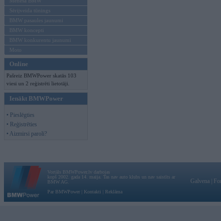
Mēneša BMW
Sērijveida tūnings
BMW pasaules jaunumi
BMW koncepti
BMW konkurentu jaunumi
Moto
Online
Pašreiz BMWPower skatās 103
viesi un 2 reģistrēti lietotāji.
Ienākt BMWPower
• Pieslēgties
• Reģistrēties
• Aizmirsi paroli?
Vortāls BMWPower.lv darbojas
kopš 2002. gada 14. maija. Tas nav auto klubs un nav saistīts ar
Galvena
|
Fo
BMW AG.
Par BMWPower
|
Kontakti
|
Reklāma