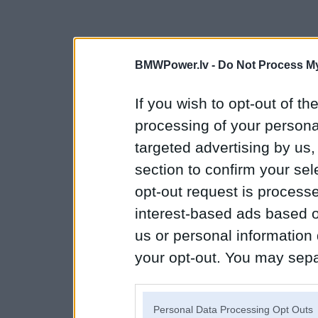
BMWPower.lv -
Do Not Process My
If you wish to opt-out of the
processing of your personal
targeted advertising by us
section to confirm your sel
opt-out request is proces
interest-based ads based o
us or personal information d
your opt-out. You may separ
disclosure of your personal
IAB’s list of downstream pa
Personal Data Processing Opt Outs