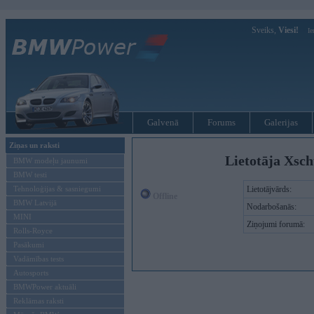
Sveiks,
Viesi!
Ie
Galvenā
Forums
Galerijas
Ziņas un raksti
Lietotāja Xsc
BMW modeļu jaunumi
BMW testi
Tehnoloģijas & sasniegumi
Lietotājvārds:
Offline
BMW Latvijā
Nodarbošanās:
MINI
Ziņojumi forumā:
Rolls-Royce
Pasākumi
Vadāmības tests
Autosports
BMWPower aktuāli
Reklāmas raksti