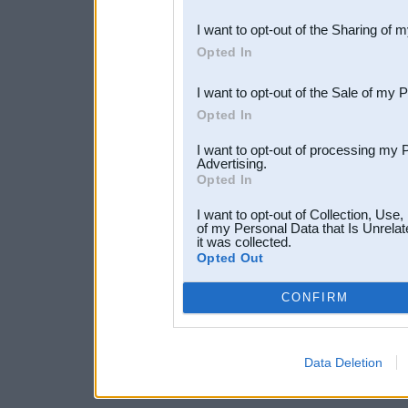
also be disclosed by us to 
I want to opt-out of the Sharing of 
Downstream Participants
th
Opted In
third parties.
I want to opt-out of the Sale of my 
Opted In
I want to opt-out of processing my 
Advertising.
Opted In
I want to opt-out of Collection, Use
of my Personal Data that Is Unrelat
it was collected.
Opted Out
CONFIRM
Data Deletion