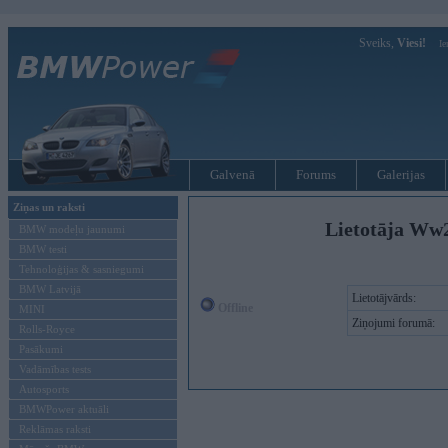
Sveiks,
Viesi!
Ie
Galvenā
Forums
Galerijas
Ziņas un raksti
Lietotāja Ww
BMW modeļu jaunumi
BMW testi
Tehnoloģijas & sasniegumi
BMW Latvijā
Lietotājvārds:
Offline
MINI
Ziņojumi forumā:
Rolls-Royce
Pasākumi
Vadāmības tests
Autosports
BMWPower aktuāli
Reklāmas raksti