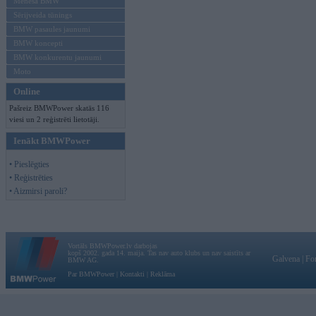
Mēneša BMW
Sērijveida tūnings
BMW pasaules jaunumi
BMW koncepti
BMW konkurentu jaunumi
Moto
Online
Pašreiz BMWPower skatās 116
viesi un 2 reģistrēti lietotāji.
Ienākt BMWPower
• Pieslēgties
• Reģistrēties
• Aizmirsi paroli?
Vortāls BMWPower.lv darbojas
kopš 2002. gada 14. maija. Tas nav auto klubs un nav saistīts ar
Galvena
|
Fo
BMW AG.
Par BMWPower
|
Kontakti
|
Reklāma