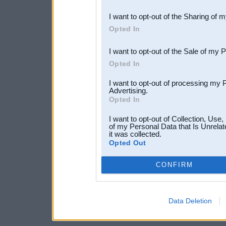
also be disclosed by us to 
I want to opt-out of the Sharing of 
Downstream Participants
th
Opted In
third parties.
I want to opt-out of the Sale of my 
Opted In
I want to opt-out of processing my 
Advertising.
Opted In
I want to opt-out of Collection, Use
of my Personal Data that Is Unrelat
it was collected.
Opted Out
CONFIRM
Data Deletion