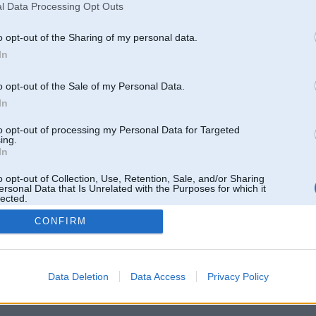
l Data Processing Opt Outs
o opt-out of the Sharing of my personal data.
In
o opt-out of the Sale of my Personal Data.
In
to opt-out of processing my Personal Data for Targeted
ing.
In
o opt-out of Collection, Use, Retention, Sale, and/or Sharing
ersonal Data that Is Unrelated with the Purposes for which it
lected.
Out
CONFIRM
 un nav saistīts ar
Galvena
|
Forums
|
Galerijas
|
Reģistrācija
|
Lietotaāji
|
Meklētājs
|
Reklā
Data Deletion
Data Access
Privacy Policy