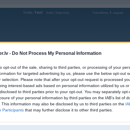
Sveiks,
Viesi!
|
Ceturtdiena, 6. augusts
Ienākt
Reģistrācija
Forums
Galerijas
Reģistrācija
Lietotāji
Meklētājs
.lv -
Do Not Process My Personal Information
Lietotāja Win678new1com profils
to opt-out of the sale, sharing to third parties, or processing of your per
formation for targeted advertising by us, please use the below opt-out s
Lietotājvārds:
Win678new1com
r selection. Please note that after your opt-out request is processed y
eing interest-based ads based on personal information utilized by us or
Ziņojumi forumā:
0
disclosed to third parties prior to your opt-out. You may separately opt-
Pēdējie ziņojumi forumā
[
]
losure of your personal information by third parties on the IAB’s list of
. This information may also be disclosed by us to third parties on the
IA
Participants
that may further disclose it to other third parties.