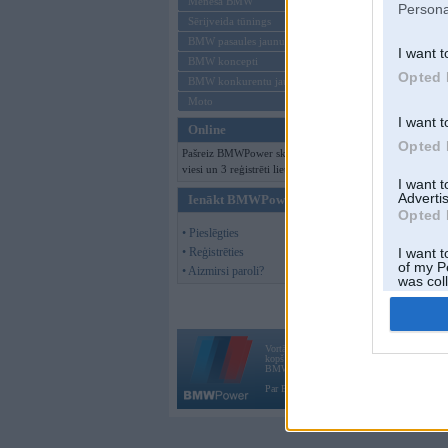
Mēneša BMW
Persona
Sērijveida tūnings
BMW pasaules jaunumi
I want t
BMW koncepti
Opted 
BMW konkurentu jaunumi
Moto
I want t
Online
Opted 
Pašreiz BMWPower skatās 184
viesi un 3 reģistrēti lietotāji.
I want 
Advertis
Ienākt BMWPower
Opted 
• Pieslēgties
• Reģistrēties
I want t
of my P
• Aizmirsi paroli?
was col
Opted 
Vortāls BMWPower.lv darbojas
kopš 2002. gada 14. maija. Tas nav auto klubs
BMW AG.
Par BMWPower
|
Kontakti
|
Reklāma