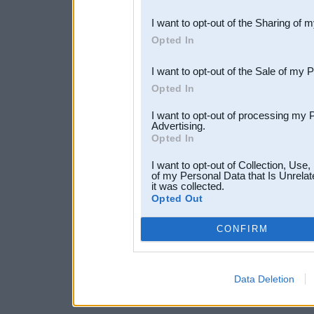
also be disclosed by us to 
I want to opt-out of the Sharing of 
Downstream Participants
th
Opted In
third parties.
I want to opt-out of the Sale of my 
Opted In
I want to opt-out of processing my 
Advertising.
Opted In
I want to opt-out of Collection, Use
of my Personal Data that Is Unrelat
it was collected.
Opted Out
CONFIRM
Data Deletion