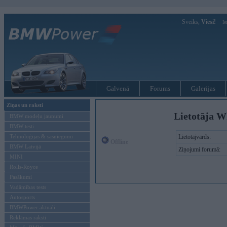
Sveiks,
Viesi!
Ie
Galvenā
Forums
Galerijas
Ziņas un raksti
Lietotāja W
BMW modeļu jaunumi
BMW testi
Tehnoloģijas & sasniegumi
Lietotājvārds:
Offline
BMW Latvijā
Ziņojumi forumā:
MINI
Rolls-Royce
Pasākumi
Vadāmības tests
Autosports
BMWPower aktuāli
Reklāmas raksti