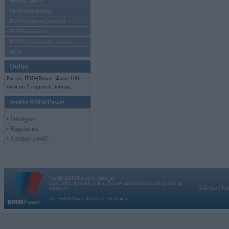
Mēneša BMW
Sērijveida tūnings
BMW pasaules jaunumi
BMW koncepti
BMW konkurentu jaunumi
Moto
Online
Pašreiz BMWPower skatās 106
viesi un 2 reģistrēti lietotāji.
Ienākt BMWPower
• Pieslēgties
• Reģistrēties
• Aizmirsi paroli?
Vortāls BMWPower.lv darbojas
kopš 2002. gada 14. maija. Tas nav auto klubs un nav saistīts ar
Galvena
|
Fo
BMW AG.
Par BMWPower
|
Kontakti
|
Reklāma