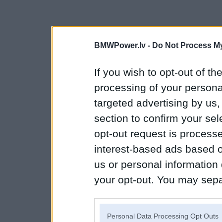
BMWPower.lv -
Do Not Process My
If you wish to opt-out of the
processing of your personal
targeted advertising by us
section to confirm your sel
opt-out request is proces
interest-based ads based o
us or personal information d
your opt-out. You may separ
disclosure of your personal
IAB’s list of downstream pa
Personal Data Processing Opt Outs