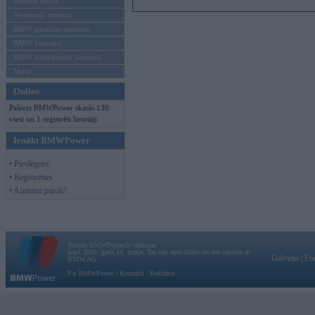
Mēneša BMW
Sērijveida tūnings
BMW pasaules jaunumi
BMW koncepti
BMW konkurentu jaunumi
Moto
Online
Pašreiz BMWPower skatās 130
viesi un 1 reģistrēti lietotāji.
Ienākt BMWPower
• Pieslēgties
• Reģistrēties
• Aizmirsi paroli?
Vortāls BMWPower.lv darbojas
kopš 2002. gada 14. maija. Tas nav auto klubs un nav saistīts ar
Galvena
|
Fo
BMW AG.
Par BMWPower
|
Kontakti
|
Reklāma