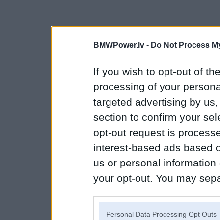
BMWPower.lv -
Do Not Process My
If you wish to opt-out of the
processing of your personal
targeted advertising by us
section to confirm your sel
opt-out request is proces
interest-based ads based o
us or personal information d
your opt-out. You may separ
disclosure of your personal
IAB’s list of downstream pa
Personal Data Processing Opt Outs