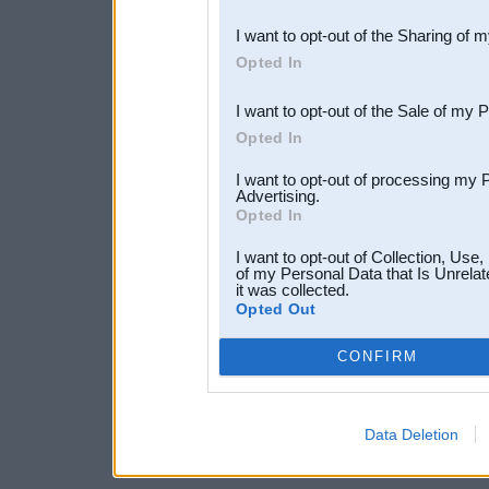
also be disclosed by us to 
I want to opt-out of the Sharing of 
Downstream Participants
th
Opted In
third parties.
I want to opt-out of the Sale of my 
Opted In
I want to opt-out of processing my 
Advertising.
Opted In
I want to opt-out of Collection, Use
of my Personal Data that Is Unrelat
it was collected.
Opted Out
CONFIRM
Data Deletion