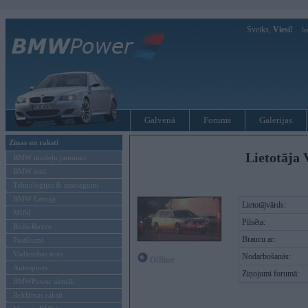
Sveiks,
Viesi!
Ie
Galvenā
Forums
Galerijas
Ziņas un raksti
Lietotāja 
BMW modeļu jaunumi
BMW testi
Tehnoloģijas & sasniegumi
BMW Latvijā
Lietotājvārds:
MINI
Pilsēta:
Rolls-Royce
Braucu ar:
Pasākumi
Vadāmības tests
Nodarbošanās:
Offline
Autosports
Ziņojumi forumā:
BMWPower aktuāli
Reklāmas raksti