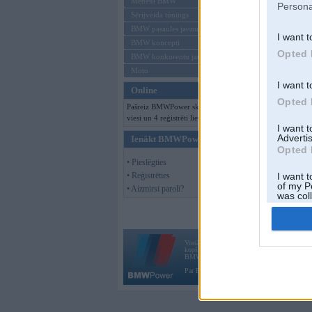
Mēneša BMW
Persona
Sērijveida tūnings
BMW pasaules jaunumi
I want t
BMW koncepti
Opted 
BMW konkurentu jaunumi
Moto
I want t
Online
Opted 
Pašreiz BMWPower skatās 443
viesi un 4 reģistrēti lietotāji.
I want 
Advertis
Ienākt BMWPower
Opted 
• Pieslēgties
• Reģistrēties
I want t
of my P
• Aizmirsi paroli?
was col
Opted 
Vortāls BMWPower.lv darbojas
kopš 2002. gada 14. maija. Tas nav auto klubs
BMW AG.
Par BMWPower
|
Kontakti
|
Reklāma