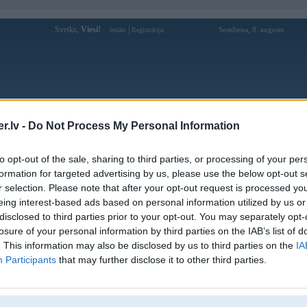
Sveiks,
Viesi!
|
Sestdiena, 8. augusts
Ienākt
Reģistrācija
Forums
Galerijas
Reģistrācija
Lietotāji
Meklētājs
.lv -
Do Not Process My Personal Information
Lietotāja Vn88click profils
to opt-out of the sale, sharing to third parties, or processing of your per
formation for targeted advertising by us, please use the below opt-out s
Lietotājvārds:
Vn88click
r selection. Please note that after your opt-out request is processed y
eing interest-based ads based on personal information utilized by us or
Ziņojumi forumā:
0
disclosed to third parties prior to your opt-out. You may separately opt-
Pēdējie ziņojumi forumā
[
]
losure of your personal information by third parties on the IAB’s list of
. This information may also be disclosed by us to third parties on the
IA
Participants
that may further disclose it to other third parties.