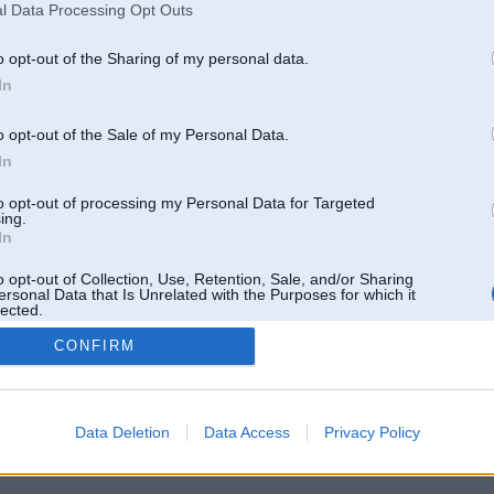
l Data Processing Opt Outs
o opt-out of the Sharing of my personal data.
In
o opt-out of the Sale of my Personal Data.
In
to opt-out of processing my Personal Data for Targeted
ing.
In
o opt-out of Collection, Use, Retention, Sale, and/or Sharing
ersonal Data that Is Unrelated with the Purposes for which it
lected.
Out
CONFIRM
 un nav saistīts ar
Galvena
|
Forums
|
Galerijas
|
Reģistrācija
|
Lietotaāji
|
Meklētājs
|
Reklā
Data Deletion
Data Access
Privacy Policy