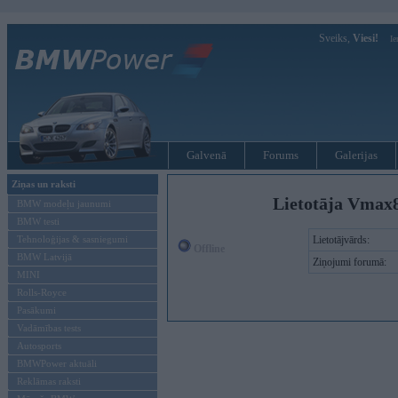
Sveiks,
Viesi!
Ie
Galvenā
Forums
Galerijas
Ziņas un raksti
Lietotāja Vmax
BMW modeļu jaunumi
BMW testi
Tehnoloģijas & sasniegumi
Lietotājvārds:
Offline
BMW Latvijā
Ziņojumi forumā:
MINI
Rolls-Royce
Pasākumi
Vadāmības tests
Autosports
BMWPower aktuāli
Reklāmas raksti