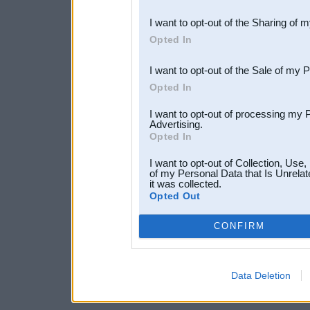
also be disclosed by us to 
I want to opt-out of the Sharing of 
Downstream Participants
th
Opted In
third parties.
I want to opt-out of the Sale of my 
Opted In
I want to opt-out of processing my 
Advertising.
Opted In
I want to opt-out of Collection, Use
of my Personal Data that Is Unrelat
it was collected.
Opted Out
CONFIRM
Data Deletion