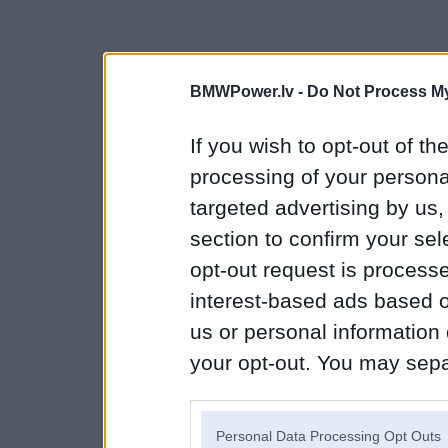
BMWPower.lv -
Do Not Process My
If you wish to opt-out of the
processing of your personal
targeted advertising by us
section to confirm your sel
opt-out request is proces
interest-based ads based o
us or personal information d
your opt-out. You may separ
disclosure of your personal
IAB’s list of downstream pa
Personal Data Processing Opt Outs