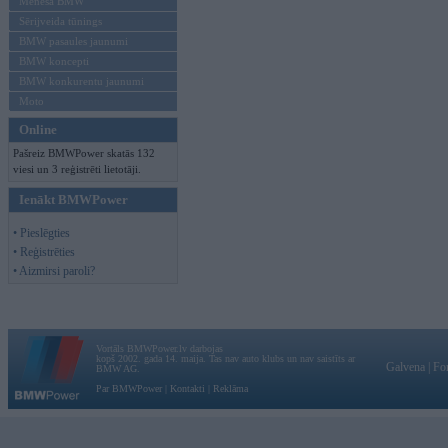
Mēneša BMW
Sērijveida tūnings
BMW pasaules jaunumi
BMW koncepti
BMW konkurentu jaunumi
Moto
Online
Pašreiz BMWPower skatās 132
viesi un 3 reģistrēti lietotāji.
Ienākt BMWPower
• Pieslēgties
• Reģistrēties
• Aizmirsi paroli?
Vortāls BMWPower.lv darbojas
kopš 2002. gada 14. maija. Tas nav auto klubs un nav saistīts ar
Galvena
|
Fo
BMW AG.
Par BMWPower
|
Kontakti
|
Reklāma