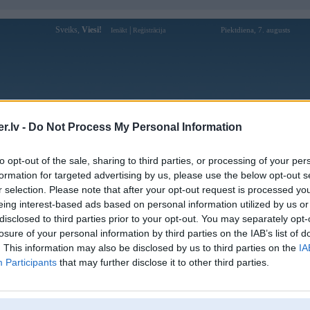
Sveiks,
Viesi!
|
Piektdiena, 7. augusts
Ienākt
Reģistrācija
Forums
Galerijas
Reģistrācija
Lietotāji
Meklētājs
.lv -
Do Not Process My Personal Information
Lietotāja Vitalx320 profils
to opt-out of the sale, sharing to third parties, or processing of your per
formation for targeted advertising by us, please use the below opt-out s
Pēdējo reizi manīts: 23. Feb 2023, 21:15
r selection. Please note that after your opt-out request is processed y
eing interest-based ads based on personal information utilized by us or
Lietotājvārds:
Vitalx320
disclosed to third parties prior to your opt-out. You may separately opt-
Pilsēta:
Jelgava
losure of your personal information by third parties on the IAB’s list of
Braucu ar:
e36 325i
. This information may also be disclosed by us to third parties on the
IA
Intereses:
bmw
Participants
that may further disclose it to other third parties.
Ziņojumi forumā:
383
Pēdējie ziņojumi forumā
[
]