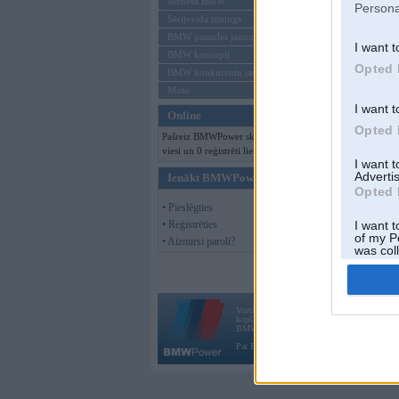
Mēneša BMW
Persona
Sērijveida tūnings
BMW pasaules jaunumi
I want t
BMW koncepti
Opted 
BMW konkurentu jaunumi
Moto
I want t
Online
Opted 
Pašreiz BMWPower skatās 155
viesi un 0 reģistrēti lietotāji.
I want 
Advertis
Ienākt BMWPower
Opted 
• Pieslēgties
• Reģistrēties
I want t
of my P
• Aizmirsi paroli?
was col
Opted 
Vortāls BMWPower.lv darbojas
kopš 2002. gada 14. maija. Tas nav auto klubs
BMW AG.
Par BMWPower
|
Kontakti
|
Reklāma