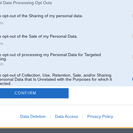
l Data Processing Opt Outs
o opt-out of the Sharing of my personal data.
In
o opt-out of the Sale of my Personal Data.
In
to opt-out of processing my Personal Data for Targeted
ing.
In
o opt-out of Collection, Use, Retention, Sale, and/or Sharing
ersonal Data that Is Unrelated with the Purposes for which it
lected.
Out
CONFIRM
 un nav saistīts ar
Galvena
|
Forums
|
Galerijas
|
Reģistrācija
|
Lietotaāji
|
Meklētājs
|
Reklā
Data Deletion
Data Access
Privacy Policy