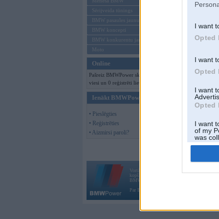
Mēneša BMW
Persona
Sērijveida tūnings
BMW pasaules jaunumi
I want t
BMW koncepti
Opted 
BMW konkurentu jaunumi
Moto
I want t
Online
Opted 
Pašreiz BMWPower skatās 398
viesi un 0 reģistrēti lietotāji.
I want 
Advertis
Ienākt BMWPower
Opted 
• Pieslēgties
• Reģistrēties
I want t
of my P
• Aizmirsi paroli?
was col
Opted 
Vortāls BMWPower.lv darbojas
kopš 2002. gada 14. maija. Tas nav auto klubs
BMW AG.
Par BMWPower
|
Kontakti
|
Reklāma