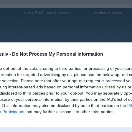
Sveiks,
Viesi!
|
Sestdiena, 8. augusts
Ienākt
Reģistrācija
Forums
Galerijas
Reģistrācija
Lietotāji
Meklētājs
.lv -
Do Not Process My Personal Information
Lietotāja Vinsents profils
to opt-out of the sale, sharing to third parties, or processing of your per
formation for targeted advertising by us, please use the below opt-out s
Pēdējo reizi manīts: 01. Jul 2021, 21:30
r selection. Please note that after your opt-out request is processed y
eing interest-based ads based on personal information utilized by us or
Lietotājvārds:
Vinsents
disclosed to third parties prior to your opt-out. You may separately opt-
Braucu ar:
E61 525d
losure of your personal information by third parties on the IAB’s list of
Ziņojumi forumā:
128
. This information may also be disclosed by us to third parties on the
IA
Participants
that may further disclose it to other third parties.
Pēdējie ziņojumi forumā
[
]