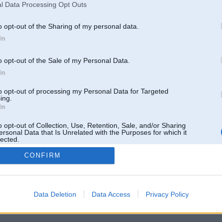
l Data Processing Opt Outs
o opt-out of the Sharing of my personal data.
In
o opt-out of the Sale of my Personal Data.
In
to opt-out of processing my Personal Data for Targeted
ing.
In
o opt-out of Collection, Use, Retention, Sale, and/or Sharing
ersonal Data that Is Unrelated with the Purposes for which it
lected.
Out
CONFIRM
 un nav saistīts ar
Galvena
|
Forums
|
Galerijas
|
Reģistrācija
|
Lietotaāji
|
Meklētājs
|
Reklā
Data Deletion
Data Access
Privacy Policy