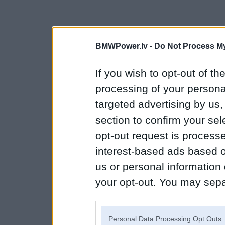
BMWPower.lv -
Do Not Process My
If you wish to opt-out of the
processing of your personal
targeted advertising by us
section to confirm your sel
opt-out request is proces
interest-based ads based o
us or personal information d
your opt-out. You may separ
disclosure of your personal
IAB’s list of downstream pa
Personal Data Processing Opt Outs