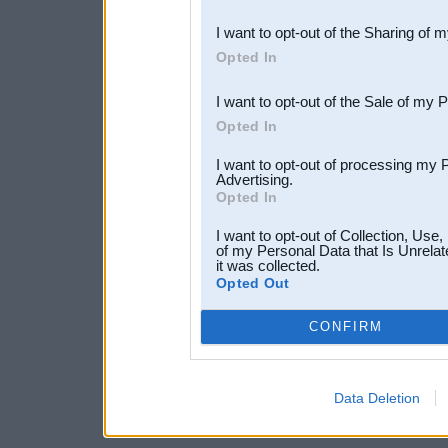
also be disclosed by us to 
I want to opt-out of the Sharing of 
Downstream Participants
th
Opted In
third parties.
I want to opt-out of the Sale of my 
Opted In
I want to opt-out of processing my 
Advertising.
Opted In
I want to opt-out of Collection, Use
of my Personal Data that Is Unrelat
it was collected.
Opted Out
CONFIRM
Data Deletion