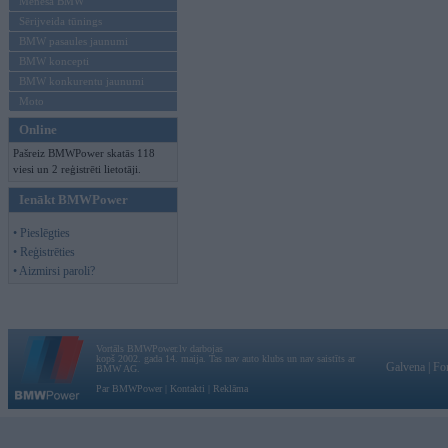
Mēneša BMW
Sērijveida tūnings
BMW pasaules jaunumi
BMW koncepti
BMW konkurentu jaunumi
Moto
Online
Pašreiz BMWPower skatās 118
viesi un 2 reģistrēti lietotāji.
Ienākt BMWPower
• Pieslēgties
• Reģistrēties
• Aizmirsi paroli?
Vortāls BMWPower.lv darbojas
kopš 2002. gada 14. maija. Tas nav auto klubs un nav saistīts ar
Galvena
|
Fo
BMW AG.
Par BMWPower
|
Kontakti
|
Reklāma