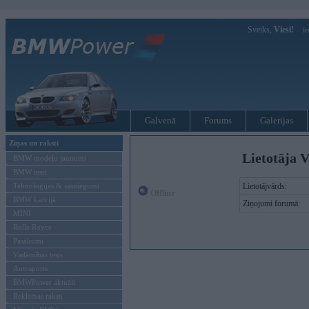
Sveiks,
Viesi!
Ie
Galvenā
Forums
Galerijas
Ziņas un raksti
Lietotāja V
BMW modeļu jaunumi
BMW testi
Tehnoloģijas & sasniegumi
Lietotājvārds:
Offline
BMW Latvijā
Ziņojumi forumā:
MINI
Rolls-Royce
Pasākumi
Vadāmības tests
Autosports
BMWPower aktuāli
Reklāmas raksti