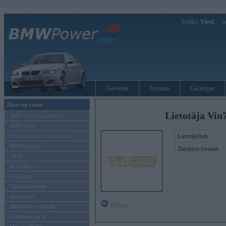
Sveiks,
Viesi!
Ie
Galvenā
Forums
Galerijas
Ziņas un raksti
Lietotāja Vin
BMW modeļu jaunumi
BMW testi
Tehnoloģijas & sasniegumi
Lietotājvārds:
BMW Latvijā
Ziņojumi forumā:
MINI
Rolls-Royce
Pasākumi
Vadāmības tests
Autosports
Offline
BMWPower aktuāli
Reklāmas raksti