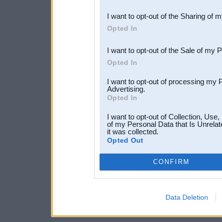
also be disclosed by us to 
I want to opt-out of the Sharing of 
Downstream Participants
th
Opted In
third parties.
I want to opt-out of the Sale of my 
Opted In
I want to opt-out of processing my 
Advertising.
Opted In
I want to opt-out of Collection, Use
of my Personal Data that Is Unrelat
it was collected.
Opted Out
CONFIRM
Data Deletion