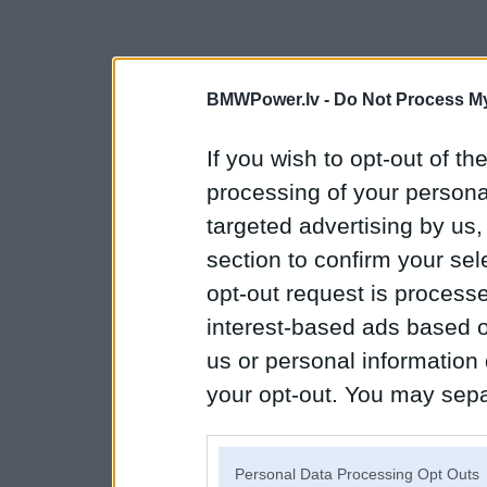
BMWPower.lv -
Do Not Process My
If you wish to opt-out of the
processing of your personal
targeted advertising by us
section to confirm your sel
opt-out request is proces
interest-based ads based o
us or personal information d
your opt-out. You may separ
disclosure of your personal
IAB’s list of downstream pa
Personal Data Processing Opt Outs