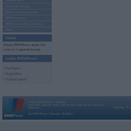
Mēneša BMW
Sērijveida tūnings
BMW pasaules jaunumi
BMW koncepti
BMW konkurentu jaunumi
Moto
Online
Pašreiz BMWPower skatās 144
viesi un 3 reģistrēti lietotāji.
Ienākt BMWPower
• Pieslēgties
• Reģistrēties
• Aizmirsi paroli?
Vortāls BMWPower.lv darbojas
kopš 2002. gada 14. maija. Tas nav auto klubs un nav saistīts ar
Galvena
|
Fo
BMW AG.
Par BMWPower
|
Kontakti
|
Reklāma