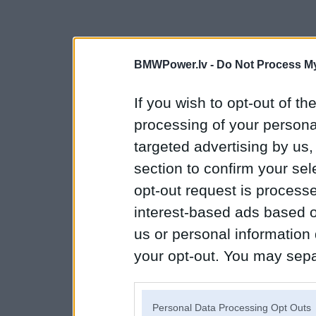
BMWPower.lv -
Do Not Process My
If you wish to opt-out of the
processing of your personal
targeted advertising by us
section to confirm your sel
opt-out request is proces
interest-based ads based o
us or personal information d
your opt-out. You may separ
disclosure of your personal
IAB’s list of downstream pa
Personal Data Processing Opt Outs