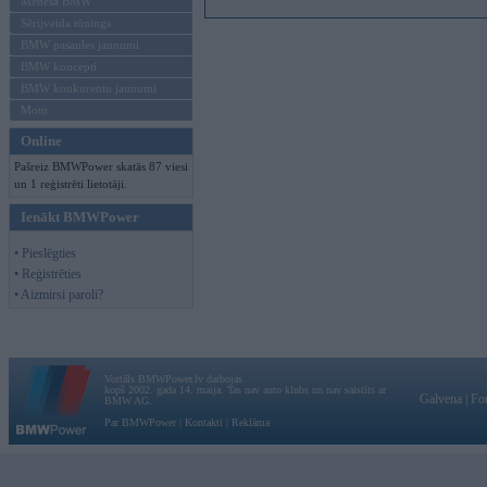
Mēneša BMW
Sērijveida tūnings
BMW pasaules jaunumi
BMW koncepti
BMW konkurentu jaunumi
Moto
Online
Pašreiz BMWPower skatās 87 viesi
un 1 reģistrēti lietotāji.
Ienākt BMWPower
• Pieslēgties
• Reģistrēties
• Aizmirsi paroli?
Vortāls BMWPower.lv darbojas
kopš 2002. gada 14. maija. Tas nav auto klubs un nav saistīts ar
Galvena
|
Fo
BMW AG.
Par BMWPower
|
Kontakti
|
Reklāma