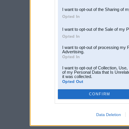
also be disclosed by us to 
I want to opt-out of the Sharing of 
Downstream Participants
th
Opted In
third parties.
I want to opt-out of the Sale of my 
Opted In
I want to opt-out of processing my 
Advertising.
Opted In
I want to opt-out of Collection, Use
of my Personal Data that Is Unrelat
it was collected.
Opted Out
CONFIRM
Data Deletion