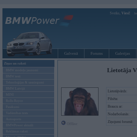
Sveiks,
Viesi!
Ie
Galvenā
Forums
Galerijas
Ziņas un raksti
Lietotāja V
BMW modeļu jaunumi
BMW testi
Tehnoloģijas & sasniegumi
BMW Latvijā
Lietotājvārds:
MINI
Pilsēta:
Rolls-Royce
Braucu ar:
Pasākumi
Vadāmības tests
Nodarbošanās:
Autosports
Ziņojumi forumā:
Offline
BMWPower aktuāli
Reklāmas raksti