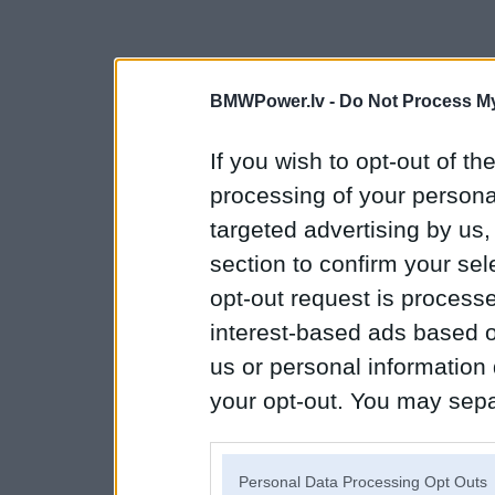
BMWPower.lv -
Do Not Process My
If you wish to opt-out of the
processing of your personal
targeted advertising by us
section to confirm your sel
opt-out request is proces
interest-based ads based o
us or personal information d
your opt-out. You may separ
disclosure of your personal
IAB’s list of downstream pa
Personal Data Processing Opt Outs