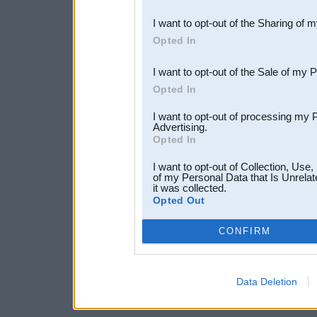
also be disclosed by us to 
I want to opt-out of the Sharing of 
Downstream Participants
th
Opted In
third parties.
I want to opt-out of the Sale of my 
Opted In
I want to opt-out of processing my 
Advertising.
Opted In
I want to opt-out of Collection, Use
of my Personal Data that Is Unrelat
it was collected.
Opted Out
CONFIRM
Data Deletion