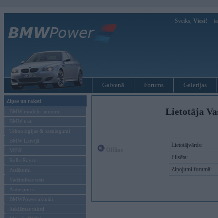
Sveiks,
Viesi!
Ie
Galvenā
Forums
Galerijas
Ziņas un raksti
Lietotāja Va
BMW modeļu jaunumi
BMW testi
Tehnoloģijas & sasniegumi
BMW Latvijā
Lietotājvārds:
Offline
MINI
Pilsēta:
Rolls-Royce
Ziņojumi forumā:
Pasākumi
Vadāmības tests
Autosports
BMWPower aktuāli
Reklāmas raksti