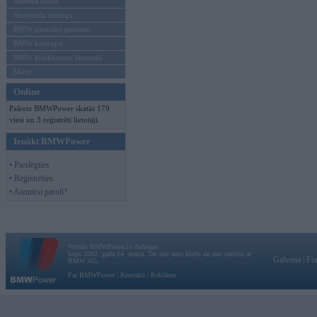
Mēneša BMW
Sērijveida tūnings
BMW pasaules jaunumi
BMW koncepti
BMW konkurentu jaunumi
Moto
Online
Pašreiz BMWPower skatās 179
viesi un 3 reģistrēti lietotāji.
Ienākt BMWPower
• Pieslēgties
• Reģistrēties
• Aizmirsi paroli?
Vortāls BMWPower.lv darbojas
kopš 2002. gada 14. maija. Tas nav auto klubs un nav saistīts ar
Galvena
|
Fo
BMW AG.
Par BMWPower
|
Kontakti
|
Reklāma