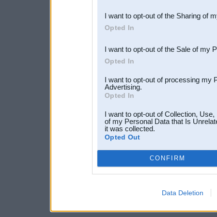
also be disclosed by us to 
I want to opt-out of the Sharing of 
Downstream Participants
th
Opted In
third parties.
I want to opt-out of the Sale of my 
Opted In
I want to opt-out of processing my 
Advertising.
Opted In
I want to opt-out of Collection, Use
of my Personal Data that Is Unrelat
it was collected.
Opted Out
CONFIRM
Data Deletion