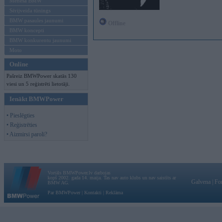
Mēneša BMW
Sērijveida tūnings
BMW pasaules jaunumi
Offline
BMW koncepti
BMW konkurentu jaunumi
Moto
Online
Pašreiz BMWPower skatās 130
viesi un 5 reģistrēti lietotāji.
Ienākt BMWPower
• Pieslēgties
• Reģistrēties
• Aizmirsi paroli?
Vortāls BMWPower.lv darbojas
kopš 2002. gada 14. maija. Tas nav auto klubs un nav saistīts ar
Galvena
|
Fo
BMW AG.
Par BMWPower
|
Kontakti
|
Reklāma