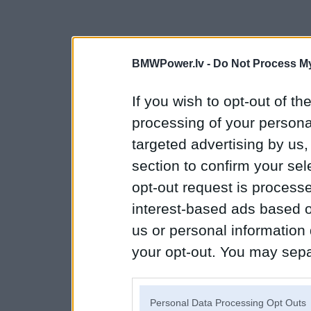
BMWPower.lv -
Do Not Process My
If you wish to opt-out of the
processing of your personal
targeted advertising by us
section to confirm your sel
opt-out request is proces
interest-based ads based o
us or personal information d
your opt-out. You may separ
disclosure of your personal
IAB’s list of downstream pa
Personal Data Processing Opt Outs