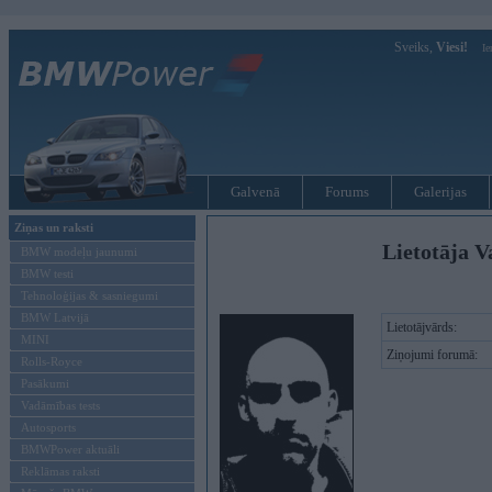
Sveiks,
Viesi!
Ie
Galvenā
Forums
Galerijas
Ziņas un raksti
Lietotāja V
BMW modeļu jaunumi
BMW testi
Tehnoloģijas & sasniegumi
BMW Latvijā
Lietotājvārds:
MINI
Ziņojumi forumā:
Rolls-Royce
Pasākumi
Vadāmības tests
Autosports
BMWPower aktuāli
Reklāmas raksti