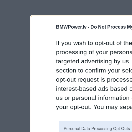
BMWPower.lv -
Do Not Process My
If you wish to opt-out of the
processing of your personal
targeted advertising by us
section to confirm your sel
opt-out request is proces
interest-based ads based o
us or personal information d
your opt-out. You may separ
disclosure of your personal
IAB’s list of downstream pa
Personal Data Processing Opt Outs