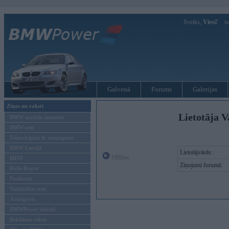
Sveiks,
Viesi!
Ie
Galvenā
Forums
Galerijas
Ziņas un raksti
Lietotāja V
BMW modeļu jaunumi
BMW testi
Tehnoloģijas & sasniegumi
BMW Latvijā
Lietotājvārds:
Offline
MINI
Ziņojumi forumā:
Rolls-Royce
Pasākumi
Vadāmības tests
Autosports
BMWPower aktuāli
Reklāmas raksti