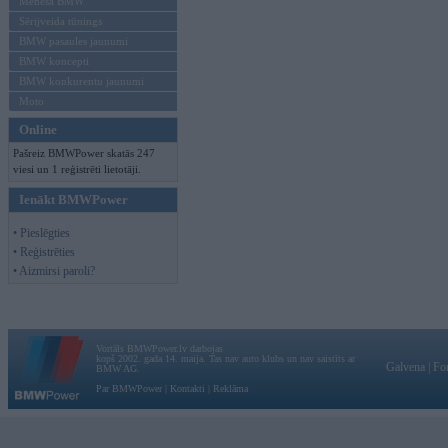
Mēneša BMW
Sērijveida tūnings
BMW pasaules jaunumi
BMW koncepti
BMW konkurentu jaunumi
Moto
Online
Pašreiz BMWPower skatās 247
viesi un 1 reģistrēti lietotāji.
Ienākt BMWPower
• Pieslēgties
• Reģistrēties
• Aizmirsi paroli?
Vortāls BMWPower.lv darbojas
kopš 2002. gada 14. maija. Tas nav auto klubs un nav saistīts ar
Galvena
|
Fo
BMW AG.
Par BMWPower
|
Kontakti
|
Reklāma