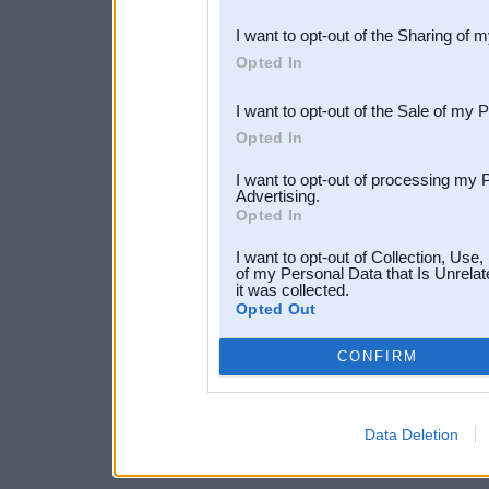
also be disclosed by us to 
I want to opt-out of the Sharing of 
Downstream Participants
th
Opted In
third parties.
I want to opt-out of the Sale of my 
Opted In
I want to opt-out of processing my 
Advertising.
Opted In
I want to opt-out of Collection, Use
of my Personal Data that Is Unrelat
it was collected.
Opted Out
CONFIRM
Data Deletion