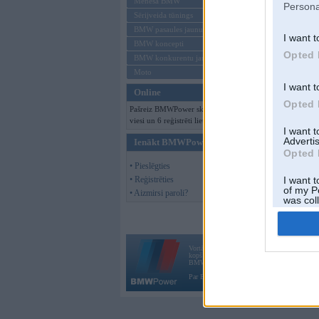
Mēneša BMW
Persona
Sērijveida tūnings
BMW pasaules jaunumi
I want t
BMW koncepti
Opted 
BMW konkurentu jaunumi
Moto
I want t
Online
Opted 
Pašreiz BMWPower skatās 119
viesi un 6 reģistrēti lietotāji.
I want 
Advertis
Ienākt BMWPower
Opted 
• Pieslēgties
• Reģistrēties
I want t
of my P
• Aizmirsi paroli?
was col
Opted 
Vortāls BMWPower.lv darbojas
kopš 2002. gada 14. maija. Tas nav auto klubs
BMW AG.
Par BMWPower
|
Kontakti
|
Reklāma