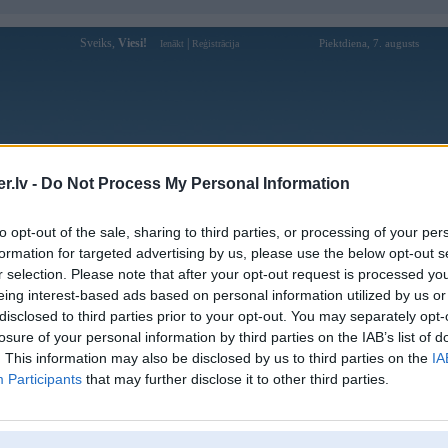
Sveiks,
Viesi!
|
Piektdiena, 7. augusts
Ienākt
Reģistrācija
Forums
Galerijas
Reģistrācija
Lietotāji
Meklētājs
.lv -
Do Not Process My Personal Information
Lietotāja Valcis profils
to opt-out of the sale, sharing to third parties, or processing of your per
formation for targeted advertising by us, please use the below opt-out s
Pēdējo reizi manīts: 04. Aug 2026, 13:53
r selection. Please note that after your opt-out request is processed y
eing interest-based ads based on personal information utilized by us or
Lietotājvārds:
Valcis
disclosed to third parties prior to your opt-out. You may separately opt-
Braucu ar:
e28 525i
losure of your personal information by third parties on the IAB’s list of
Ziņojumi forumā:
59
. This information may also be disclosed by us to third parties on the
IA
Participants
that may further disclose it to other third parties.
Pēdējie ziņojumi forumā
[
]