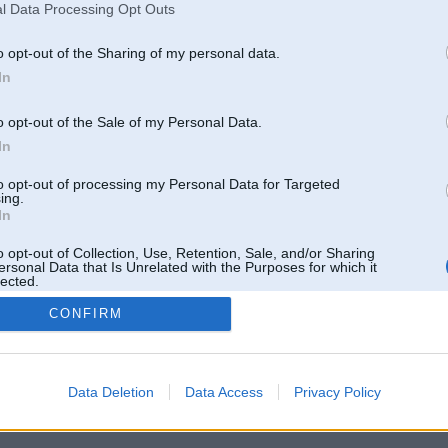
l Data Processing Opt Outs
o opt-out of the Sharing of my personal data.
In
o opt-out of the Sale of my Personal Data.
In
to opt-out of processing my Personal Data for Targeted
ing.
In
o opt-out of Collection, Use, Retention, Sale, and/or Sharing
ersonal Data that Is Unrelated with the Purposes for which it
lected.
Out
CONFIRM
 un nav saistīts ar
Galvena
|
Forums
|
Galerijas
|
Reģistrācija
|
Lietotaāji
|
Meklētājs
|
Reklā
Data Deletion
Data Access
Privacy Policy