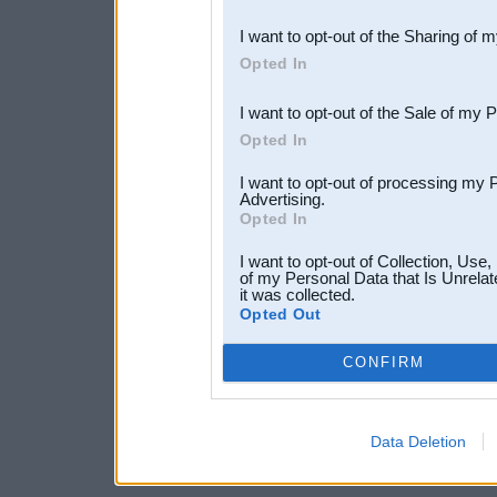
also be disclosed by us to 
I want to opt-out of the Sharing of 
Downstream Participants
th
Opted In
third parties.
I want to opt-out of the Sale of my 
Opted In
I want to opt-out of processing my 
Advertising.
Opted In
I want to opt-out of Collection, Use
of my Personal Data that Is Unrelat
it was collected.
Opted Out
CONFIRM
Data Deletion