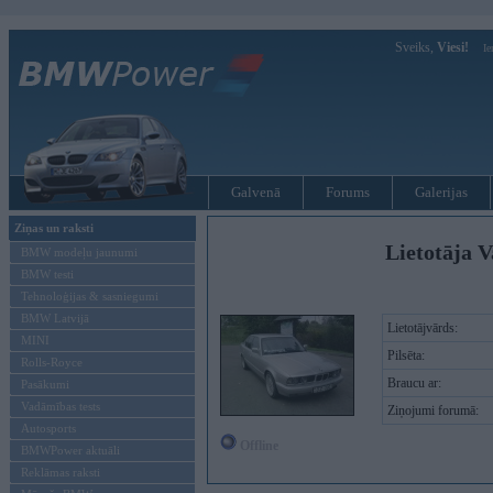
Sveiks,
Viesi!
Ie
Galvenā
Forums
Galerijas
Ziņas un raksti
Lietotāja V
BMW modeļu jaunumi
BMW testi
Tehnoloģijas & sasniegumi
BMW Latvijā
Lietotājvārds:
MINI
Pilsēta:
Rolls-Royce
Braucu ar:
Pasākumi
Vadāmības tests
Ziņojumi forumā:
Autosports
Offline
BMWPower aktuāli
Reklāmas raksti