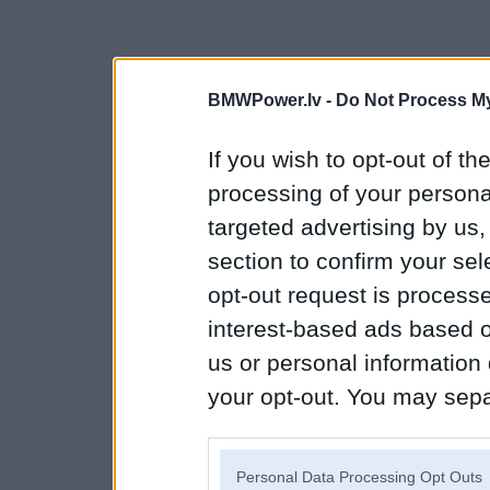
BMWPower.lv -
Do Not Process My
If you wish to opt-out of the
processing of your personal
targeted advertising by us
section to confirm your sel
opt-out request is proces
interest-based ads based o
us or personal information d
your opt-out. You may separ
disclosure of your personal
IAB’s list of downstream pa
Personal Data Processing Opt Outs