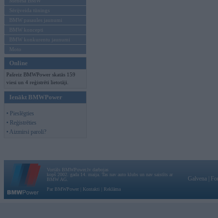
Mēneša BMW
Sērijveida tūnings
BMW pasaules jaunumi
BMW koncepti
BMW konkurentu jaunumi
Moto
Online
Pašreiz BMWPower skatās 159
viesi un 4 reģistrēti lietotāji.
Ienākt BMWPower
• Pieslēgties
• Reģistrēties
• Aizmirsi paroli?
Vortāls BMWPower.lv darbojas
kopš 2002. gada 14. maija. Tas nav auto klubs un nav saistīts ar
Galvena
|
Fo
BMW AG.
Par BMWPower
|
Kontakti
|
Reklāma