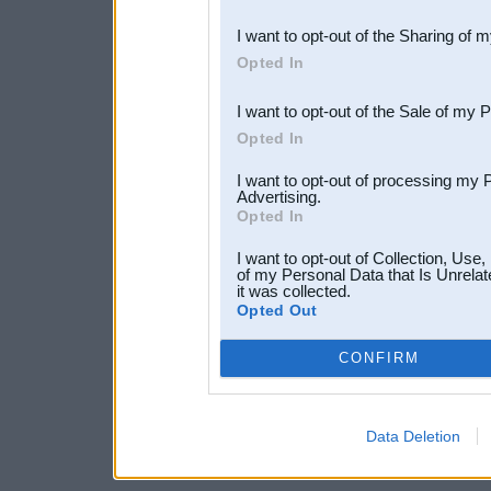
also be disclosed by us to 
I want to opt-out of the Sharing of 
Downstream Participants
th
Opted In
third parties.
I want to opt-out of the Sale of my 
Opted In
I want to opt-out of processing my 
Advertising.
Opted In
I want to opt-out of Collection, Use
of my Personal Data that Is Unrelat
it was collected.
Opted Out
CONFIRM
Data Deletion