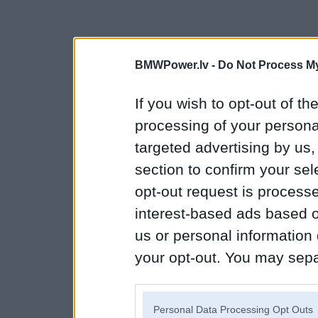
BMWPower.lv -
Do Not Process My
If you wish to opt-out of the
processing of your personal
targeted advertising by us
section to confirm your sel
opt-out request is proces
interest-based ads based o
us or personal information d
your opt-out. You may separ
disclosure of your personal
IAB’s list of downstream pa
Personal Data Processing Opt Outs