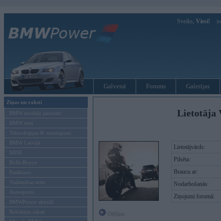
Sveiks,
Viesi!
Ie
Galvenā
Forums
Galerijas
Ziņas un raksti
Lietotāja
BMW modeļu jaunumi
BMW testi
Tehnoloģijas & sasniegumi
BMW Latvijā
Lietotājvārds:
MINI
Pilsēta:
Rolls-Royce
Braucu ar:
Pasākumi
Vadāmības tests
Nodarbošanās:
Autosports
Ziņojumi forumā:
BMWPower aktuāli
Reklāmas raksti
Offline