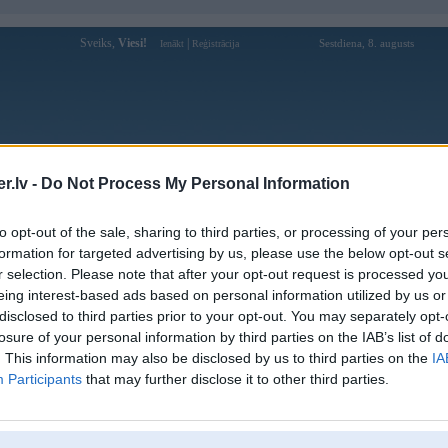
Sveiks,
Viesi!
|
Sestdiena, 8. augusts
Ienākt
Reģistrācija
Forums
Galerijas
Reģistrācija
Lietotāji
Meklētājs
.lv -
Do Not Process My Personal Information
Lietotāja VIRBEQ profils
to opt-out of the sale, sharing to third parties, or processing of your per
formation for targeted advertising by us, please use the below opt-out s
Pēdējo reizi manīts: 18. Feb 2020, 13:19
r selection. Please note that after your opt-out request is processed y
eing interest-based ads based on personal information utilized by us or
Lietotājvārds:
VIRBEQ
disclosed to third parties prior to your opt-out. You may separately opt-
Ziņojumi forumā:
26
losure of your personal information by third parties on the IAB’s list of
Pēdējie ziņojumi forumā
[
]
. This information may also be disclosed by us to third parties on the
IA
Participants
that may further disclose it to other third parties.