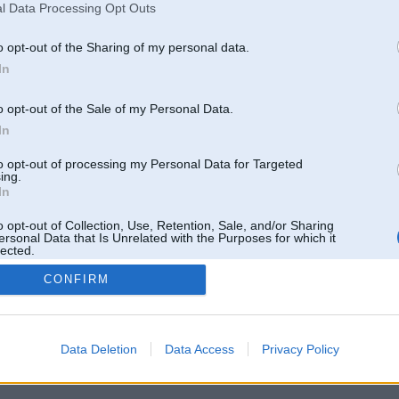
l Data Processing Opt Outs
o opt-out of the Sharing of my personal data.
In
o opt-out of the Sale of my Personal Data.
In
to opt-out of processing my Personal Data for Targeted
ing.
In
o opt-out of Collection, Use, Retention, Sale, and/or Sharing
ersonal Data that Is Unrelated with the Purposes for which it
lected.
Out
CONFIRM
 un nav saistīts ar
Galvena
|
Forums
|
Galerijas
|
Reģistrācija
|
Lietotaāji
|
Meklētājs
|
Reklā
Data Deletion
Data Access
Privacy Policy