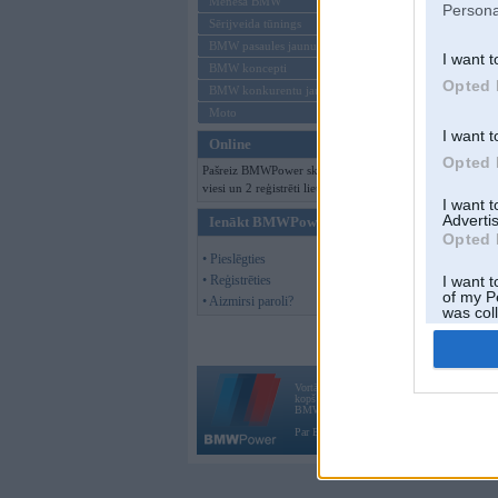
Mēneša BMW
Persona
Sērijveida tūnings
BMW pasaules jaunumi
I want t
BMW koncepti
Opted 
BMW konkurentu jaunumi
Moto
I want t
Online
Opted 
Pašreiz BMWPower skatās 105
viesi un 2 reģistrēti lietotāji.
I want 
Advertis
Ienākt BMWPower
Opted 
• Pieslēgties
• Reģistrēties
I want t
of my P
• Aizmirsi paroli?
was col
Opted 
Vortāls BMWPower.lv darbojas
kopš 2002. gada 14. maija. Tas nav auto klubs
BMW AG.
Par BMWPower
|
Kontakti
|
Reklāma