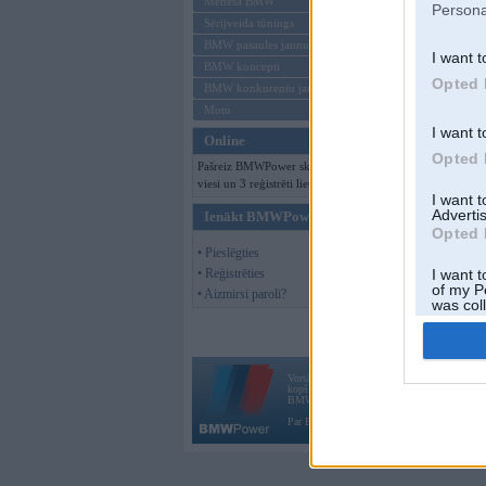
Mēneša BMW
Persona
Sērijveida tūnings
BMW pasaules jaunumi
I want t
BMW koncepti
Opted 
BMW konkurentu jaunumi
Moto
I want t
Online
Opted 
Pašreiz BMWPower skatās 190
viesi un 3 reģistrēti lietotāji.
I want 
Advertis
Ienākt BMWPower
Opted 
• Pieslēgties
• Reģistrēties
I want t
of my P
• Aizmirsi paroli?
was col
Opted 
Vortāls BMWPower.lv darbojas
kopš 2002. gada 14. maija. Tas nav auto klubs
BMW AG.
Par BMWPower
|
Kontakti
|
Reklāma