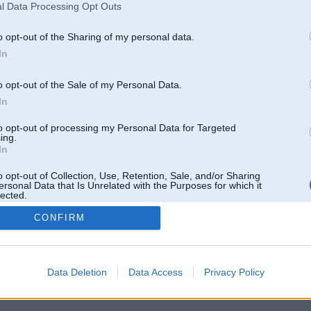
l Data Processing Opt Outs
Lietotāja V-Maxers galerijas
[
]
o opt-out of the Sharing of my personal data.
In
o opt-out of the Sale of my Personal Data.
In
to opt-out of processing my Personal Data for Targeted
ing.
In
o opt-out of Collection, Use, Retention, Sale, and/or Sharing
ersonal Data that Is Unrelated with the Purposes for which it
lected.
Out
CONFIRM
 un nav saistīts ar
Galvena
|
Forums
|
Galerijas
|
Reģistrācija
|
Lietotaāji
|
Meklētājs
|
Reklā
Data Deletion
Data Access
Privacy Policy