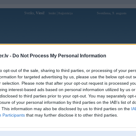
Sveiks,
Viesi!
|
Svetdiena, 9. augusts
Ienākt
Reģistrācija
Forums
Galerijas
Reģistrācija
Lietotāji
Meklētājs
.lv -
Do Not Process My Personal Information
Lietotāja V-Maxers profils
to opt-out of the sale, sharing to third parties, or processing of your per
formation for targeted advertising by us, please use the below opt-out s
Pēdējo reizi manīts: 25. Oct 2021, 21:38
r selection. Please note that after your opt-out request is processed y
eing interest-based ads based on personal information utilized by us or
Lietotājvārds:
V-Maxers
balstītājs
disclosed to third parties prior to your opt-out. You may separately opt-
Braucu ar:
E24; GK20; MZ20; RU20
losure of your personal information by third parties on the IAB’s list of
Nodarbošanās:
Veselīgas
. This information may also be disclosed by us to third parties on the
IA
Intereses:
Sportiskas
Participants
that may further disclose it to other third parties.
Ziņojumi forumā:
882
Pēdējie ziņojumi forumā
[
]