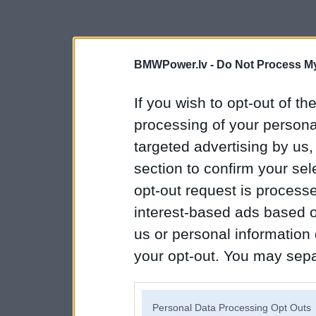
BMWPower.lv -
Do Not Process My
If you wish to opt-out of the
processing of your personal
targeted advertising by us
section to confirm your sel
opt-out request is proces
interest-based ads based o
us or personal information d
your opt-out. You may separ
disclosure of your personal
IAB’s list of downstream pa
Personal Data Processing Opt Outs