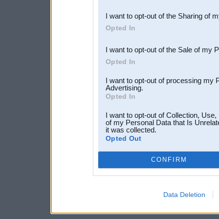
also be disclosed by us to 
I want to opt-out of the Sharing of 
Downstream Participants
th
Opted In
third parties.
I want to opt-out of the Sale of my 
Opted In
I want to opt-out of processing my 
Advertising.
Opted In
I want to opt-out of Collection, Use
of my Personal Data that Is Unrelat
it was collected.
Opted Out
CONFIRM
Data Deletion