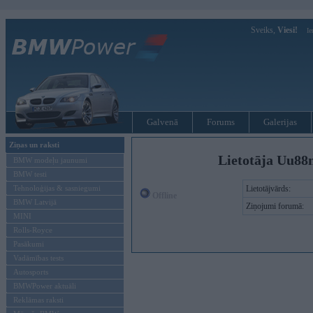
Sveiks,
Viesi!
Ie
Galvenā
Forums
Galerijas
Ziņas un raksti
Lietotāja Uu88
BMW modeļu jaunumi
BMW testi
Tehnoloģijas & sasniegumi
Lietotājvārds:
Offline
BMW Latvijā
Ziņojumi forumā:
MINI
Rolls-Royce
Pasākumi
Vadāmības tests
Autosports
BMWPower aktuāli
Reklāmas raksti