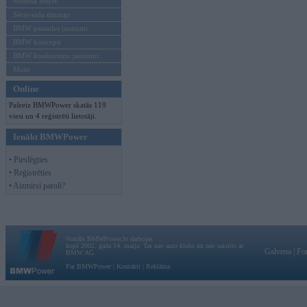
Mēneša BMW
Sērijveida tūnings
BMW pasaules jaunumi
BMW koncepti
BMW konkurentu jaunumi
Moto
Online
Pašreiz BMWPower skatās 119
viesi un 4 reģistrēti lietotāji.
Ienākt BMWPower
• Pieslēgties
• Reģistrēties
• Aizmirsi paroli?
Vortāls BMWPower.lv darbojas
kopš 2002. gada 14. maija. Tas nav auto klubs un nav saistīts ar
Galvena
|
Fo
BMW AG.
Par BMWPower
|
Kontakti
|
Reklāma