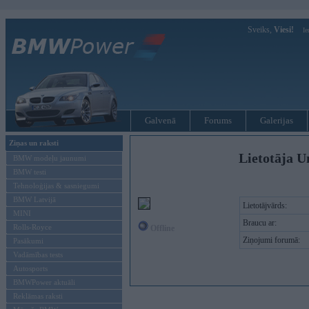
Sveiks,
Viesi!
Ie
Galvenā
Forums
Galerijas
Ziņas un raksti
Lietotāja U
BMW modeļu jaunumi
BMW testi
Tehnoloģijas & sasniegumi
BMW Latvijā
Lietotājvārds:
MINI
Braucu ar:
Rolls-Royce
Offline
Ziņojumi forumā:
Pasākumi
Vadāmības tests
Autosports
BMWPower aktuāli
Reklāmas raksti