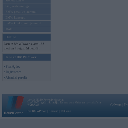
Mēneša BMW
Sērijveida tūnings
BMW pasaules jaunumi
BMW koncepti
BMW konkurentu jaunumi
Moto
Online
Pašreiz BMWPower skatās 133
viesi un 7 reģistrēti lietotāji.
Ienākt BMWPower
• Pieslēgties
• Reģistrēties
• Aizmirsi paroli?
Vortāls BMWPower.lv darbojas
kopš 2002. gada 14. maija. Tas nav auto klubs un nav saistīts ar
Galvena
|
Fo
BMW AG.
Par BMWPower
|
Kontakti
|
Reklāma