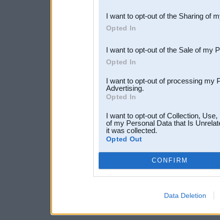
also be disclosed by us to 
I want to opt-out of the Sharing of 
Downstream Participants
th
Opted In
third parties.
I want to opt-out of the Sale of my 
Opted In
I want to opt-out of processing my 
Advertising.
Opted In
I want to opt-out of Collection, Use
of my Personal Data that Is Unrelat
it was collected.
Opted Out
CONFIRM
Data Deletion