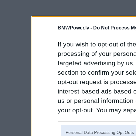
BMWPower.lv -
Do Not Process My
If you wish to opt-out of the
processing of your personal
targeted advertising by us
section to confirm your sel
opt-out request is proces
interest-based ads based o
us or personal information d
your opt-out. You may separ
disclosure of your personal
IAB’s list of downstream pa
Personal Data Processing Opt Outs