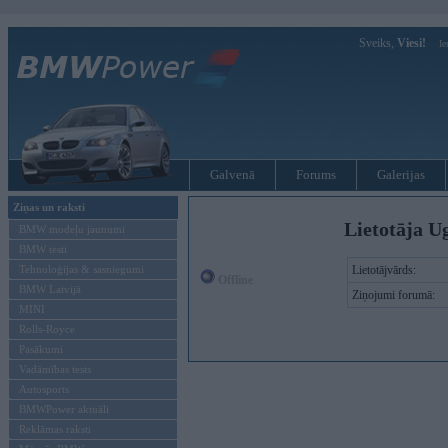
Sveiks,
Viesi!
Ie
Galvenā
Forums
Galerijas
Ziņas un raksti
Lietotāja U
BMW modeļu jaunumi
BMW testi
Tehnoloģijas & sasniegumi
Lietotājvārds:
Offline
BMW Latvijā
Ziņojumi forumā:
MINI
Rolls-Royce
Pasākumi
Vadāmības tests
Autosports
BMWPower aktuāli
Reklāmas raksti