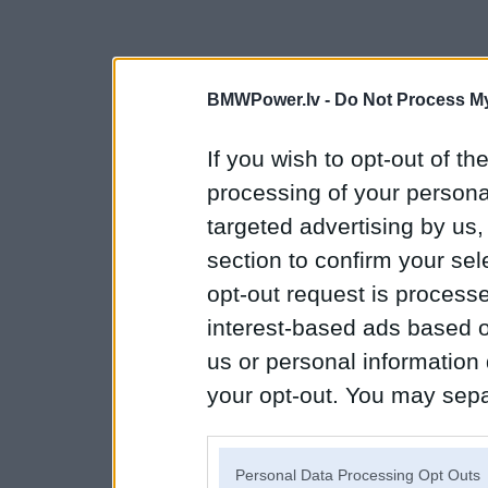
BMWPower.lv -
Do Not Process My
If you wish to opt-out of the
processing of your personal
targeted advertising by us
section to confirm your sel
opt-out request is proces
interest-based ads based o
us or personal information d
your opt-out. You may separ
disclosure of your personal
IAB’s list of downstream pa
Personal Data Processing Opt Outs