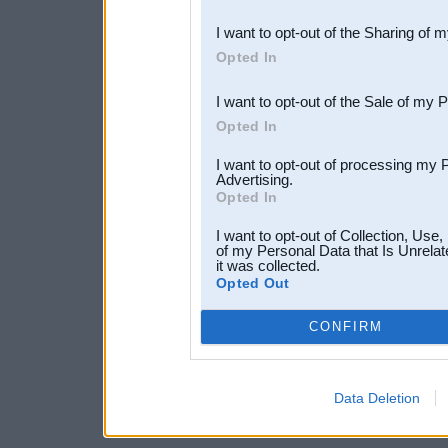
also be disclosed by us to 
I want to opt-out of the Sharing of 
Downstream Participants
th
Opted In
third parties.
I want to opt-out of the Sale of my 
Opted In
I want to opt-out of processing my 
Advertising.
Opted In
I want to opt-out of Collection, Use
of my Personal Data that Is Unrelat
it was collected.
Opted Out
CONFIRM
Data Deletion