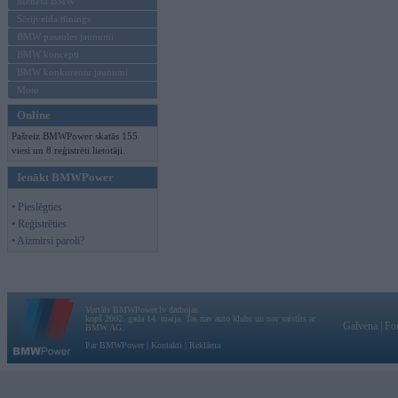
Mēneša BMW
Sērijveida tūnings
BMW pasaules jaunumi
BMW koncepti
BMW konkurentu jaunumi
Moto
Online
Pašreiz BMWPower skatās 155
viesi un 8 reģistrēti lietotāji.
Ienākt BMWPower
• Pieslēgties
• Reģistrēties
• Aizmirsi paroli?
Vortāls BMWPower.lv darbojas
kopš 2002. gada 14. maija. Tas nav auto klubs un nav saistīts ar
Galvena
|
Fo
BMW AG.
Par BMWPower
|
Kontakti
|
Reklāma