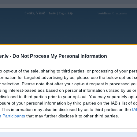
Sveiks,
Viesi!
|
Sestdiena, 8. augusts
Ienākt
Reģistrācija
Forums
Galerijas
Reģistrācija
Lietotāji
Meklētājs
.lv -
Do Not Process My Personal Information
Lietotāja UVIS profils
to opt-out of the sale, sharing to third parties, or processing of your per
formation for targeted advertising by us, please use the below opt-out s
Pēdējo reizi manīts: 04. Oct 2013, 17:34
r selection. Please note that after your opt-out request is processed y
eing interest-based ads based on personal information utilized by us or
Lietotājvārds:
UVIS
disclosed to third parties prior to your opt-out. You may separately opt-
Pilsēta:
Rīga
losure of your personal information by third parties on the IAB’s list of
Braucu ar:
carrera
. This information may also be disclosed by us to third parties on the
IA
Nodarbošanās:
Gone in 60 sedonds
Participants
that may further disclose it to other third parties.
Intereses:
BMW un citi zveri
Ziņojumi forumā:
2414