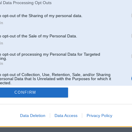
Pēdējie ziņojumi forumā
l Data Processing Opt Outs
[
]
o opt-out of the Sharing of my personal data.
In
o opt-out of the Sale of my Personal Data.
In
to opt-out of processing my Personal Data for Targeted
ing.
In
o opt-out of Collection, Use, Retention, Sale, and/or Sharing
ersonal Data that Is Unrelated with the Purposes for which it
lected.
Out
CONFIRM
 un nav saistīts ar
Galvena
|
Forums
|
Galerijas
|
Reģistrācija
|
Lietotaāji
|
Meklētājs
|
Reklā
Data Deletion
Data Access
Privacy Policy