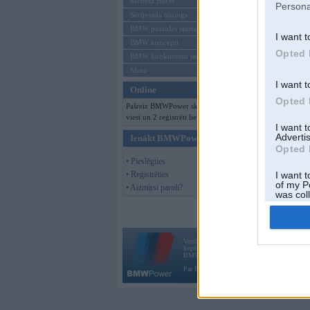
Mēneša BMW
Persona
Sērijveida tūnings
BMW pasaules jaunumi
I want t
BMW koncepti
Opted 
BMW konkurentu jaunumi
Moto
I want t
Online
Opted 
Pašreiz BMWPower skatās 131
viesi un 2 reģistrēti lietotāji.
I want 
Advertis
Ienākt BMWPower
Opted 
• Pieslēgties
• Reģistrēties
I want t
of my P
• Aizmirsi paroli?
was col
Opted 
Vortāls BMWPower.lv darbojas
kopš 2002. gada 14. maija. Tas nav auto klubs
BMW AG.
Par BMWPower
|
Kontakti
|
Reklāma