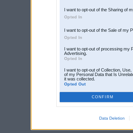
also be disclosed by us to 
I want to opt-out of the Sharing of 
Downstream Participants
th
Opted In
third parties.
I want to opt-out of the Sale of my 
Opted In
I want to opt-out of processing my 
Advertising.
Opted In
I want to opt-out of Collection, Use
of my Personal Data that Is Unrelat
it was collected.
Opted Out
CONFIRM
Data Deletion