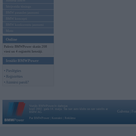
Mēneša BMW
Sērijveida tūnings
BMW pasaules jaunumi
BMW koncepti
BMW konkurentu jaunumi
Moto
Online
Pašreiz BMWPower skatās 208
viesi un 4 reģistrēti lietotāji.
Ienākt BMWPower
• Pieslēgties
• Reģistrēties
• Aizmirsi paroli?
Vortāls BMWPower.lv darbojas
kopš 2002. gada 14. maija. Tas nav auto klubs un nav saistīts ar
Galvena
|
Fo
BMW AG.
Par BMWPower
|
Kontakti
|
Reklāma