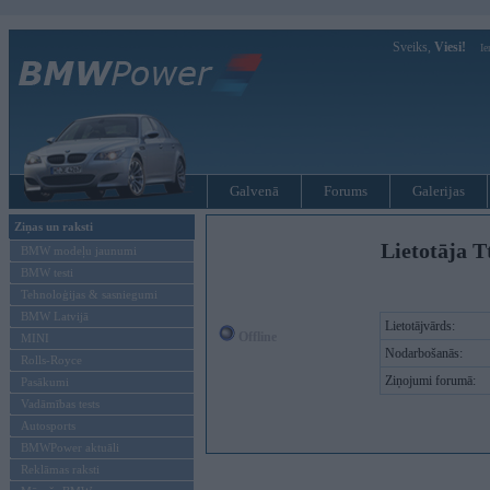
Sveiks,
Viesi!
Ie
Galvenā
Forums
Galerijas
Ziņas un raksti
Lietotāja T
BMW modeļu jaunumi
BMW testi
Tehnoloģijas & sasniegumi
BMW Latvijā
Lietotājvārds:
Offline
MINI
Nodarbošanās:
Rolls-Royce
Ziņojumi forumā:
Pasākumi
Vadāmības tests
Autosports
BMWPower aktuāli
Reklāmas raksti