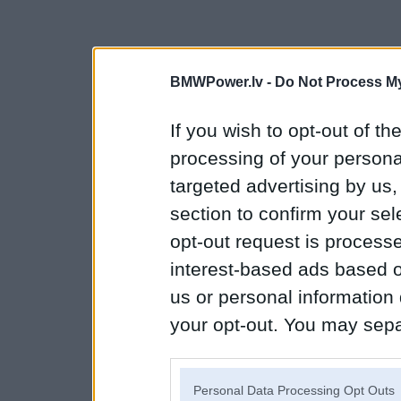
BMWPower.lv -
Do Not Process My
If you wish to opt-out of the
processing of your personal
targeted advertising by us
section to confirm your sel
opt-out request is proces
interest-based ads based o
us or personal information d
your opt-out. You may separ
disclosure of your personal
IAB’s list of downstream pa
Personal Data Processing Opt Outs