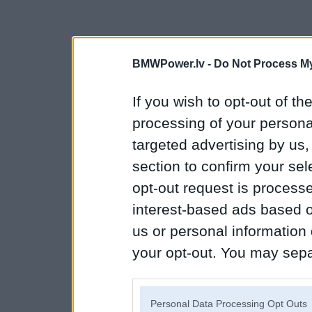
BMWPower.lv -
Do Not Process My
If you wish to opt-out of the
processing of your personal
targeted advertising by us
section to confirm your sel
opt-out request is proces
interest-based ads based o
us or personal information d
your opt-out. You may separ
disclosure of your personal
IAB’s list of downstream pa
Personal Data Processing Opt Outs