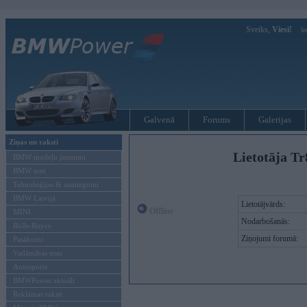
Sveiks,
Viesi!
Ie
Galvenā
Forums
Galerijas
Ziņas un raksti
Lietotāja T
BMW modeļu jaunumi
BMW testi
Tehnoloģijas & sasniegumi
BMW Latvijā
Lietotājvārds:
Offline
MINI
Nodarbošanās:
Rolls-Royce
Ziņojumi forumā:
Pasākumi
Vadāmības tests
Autosports
BMWPower aktuāli
Reklāmas raksti