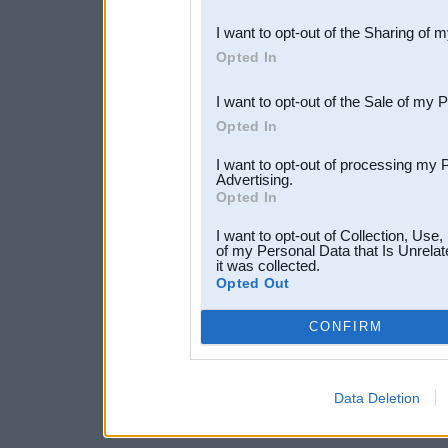
also be disclosed by us to 
I want to opt-out of the Sharing of 
Downstream Participants
th
Opted In
third parties.
I want to opt-out of the Sale of my 
Opted In
I want to opt-out of processing my 
Advertising.
Opted In
I want to opt-out of Collection, Use
of my Personal Data that Is Unrelat
it was collected.
Opted Out
CONFIRM
Data Deletion