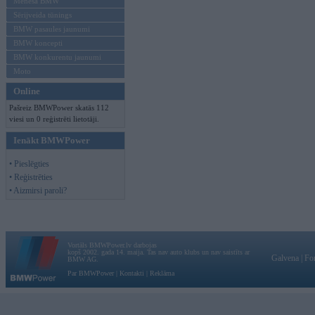
Mēneša BMW
Sērijveida tūnings
BMW pasaules jaunumi
BMW koncepti
BMW konkurentu jaunumi
Moto
Online
Pašreiz BMWPower skatās 112
viesi un 0 reģistrēti lietotāji.
Ienākt BMWPower
• Pieslēgties
• Reģistrēties
• Aizmirsi paroli?
Vortāls BMWPower.lv darbojas
kopš 2002. gada 14. maija. Tas nav auto klubs un nav saistīts ar
Galvena
|
Fo
BMW AG.
Par BMWPower
|
Kontakti
|
Reklāma