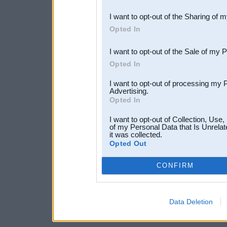
also be disclosed by us to 
I want to opt-out of the Sharing of 
Downstream Participants
th
Opted In
third parties.
I want to opt-out of the Sale of my 
Opted In
I want to opt-out of processing my 
Advertising.
Opted In
I want to opt-out of Collection, Use
of my Personal Data that Is Unrelat
it was collected.
Opted Out
CONFIRM
Data Deletion