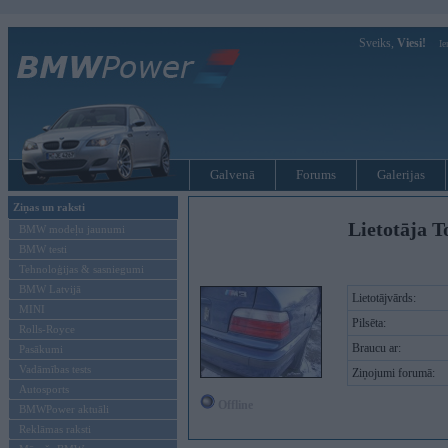
Sveiks,
Viesi!
Ie
Galvenā
Forums
Galerijas
Ziņas un raksti
Lietotāja T
BMW modeļu jaunumi
BMW testi
Tehnoloģijas & sasniegumi
BMW Latvijā
Lietotājvārds:
MINI
Pilsēta:
Rolls-Royce
Braucu ar:
Pasākumi
Vadāmības tests
Ziņojumi forumā:
Autosports
Offline
BMWPower aktuāli
Reklāmas raksti