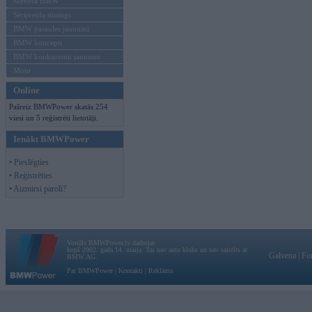
Mēneša BMW
Sērijveida tūnings
BMW pasaules jaunumi
BMW koncepti
BMW konkurentu jaunumi
Moto
Online
Pašreiz BMWPower skatās 254
viesi un 5 reģistrēti lietotāji.
Ienākt BMWPower
• Pieslēgties
• Reģistrēties
• Aizmirsi paroli?
Vortāls BMWPower.lv darbojas
kopš 2002. gada 14. maija. Tas nav auto klubs un nav saistīts ar
Galvena
|
Fo
BMW AG.
Par BMWPower
|
Kontakti
|
Reklāma