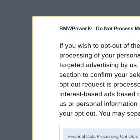
BMWPower.lv -
Do Not Process My
If you wish to opt-out of the
processing of your personal
targeted advertising by us
section to confirm your sel
opt-out request is proces
interest-based ads based o
us or personal information d
your opt-out. You may separ
disclosure of your personal
IAB’s list of downstream pa
Personal Data Processing Opt Outs