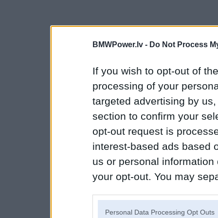
BMWPower.lv -
Do Not Process My
If you wish to opt-out of the
processing of your personal
targeted advertising by us
section to confirm your sel
opt-out request is proces
interest-based ads based o
us or personal information d
your opt-out. You may separ
disclosure of your personal
IAB’s list of downstream pa
Personal Data Processing Opt Outs