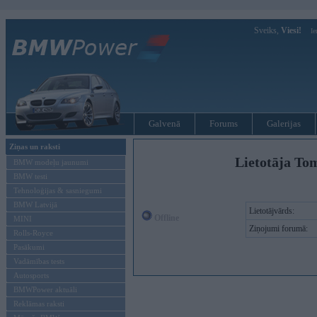
Sveiks,
Viesi!
Ie
Galvenā
Forums
Galerijas
Ziņas un raksti
Lietotāja To
BMW modeļu jaunumi
BMW testi
Tehnoloģijas & sasniegumi
BMW Latvijā
Lietotājvārds:
Offline
MINI
Ziņojumi forumā:
Rolls-Royce
Pasākumi
Vadāmības tests
Autosports
BMWPower aktuāli
Reklāmas raksti