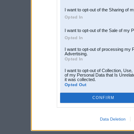
also be disclosed by us to 
I want to opt-out of the Sharing of 
Downstream Participants
th
Opted In
third parties.
I want to opt-out of the Sale of my 
Opted In
I want to opt-out of processing my 
Advertising.
Opted In
I want to opt-out of Collection, Use
of my Personal Data that Is Unrelat
it was collected.
Opted Out
CONFIRM
Data Deletion