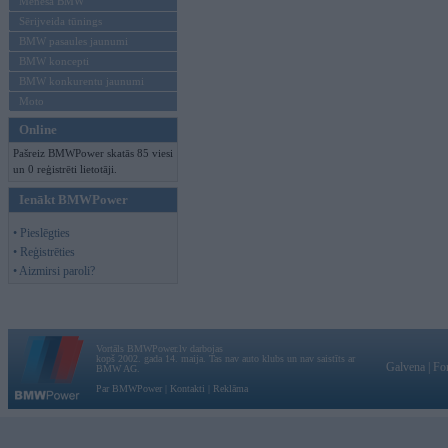
Mēneša BMW
Sērijveida tūnings
BMW pasaules jaunumi
BMW koncepti
BMW konkurentu jaunumi
Moto
Online
Pašreiz BMWPower skatās 85 viesi
un 0 reģistrēti lietotāji.
Ienākt BMWPower
• Pieslēgties
• Reģistrēties
• Aizmirsi paroli?
Vortāls BMWPower.lv darbojas
kopš 2002. gada 14. maija. Tas nav auto klubs un nav saistīts ar
Galvena
|
Fo
BMW AG.
Par BMWPower
|
Kontakti
|
Reklāma