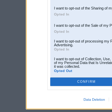
also be disclosed by us to 
I want to opt-out of the Sharing of 
Downstream Participants
th
Opted In
third parties.
I want to opt-out of the Sale of my 
Opted In
I want to opt-out of processing my 
Advertising.
Opted In
I want to opt-out of Collection, Use
of my Personal Data that Is Unrelat
it was collected.
Opted Out
CONFIRM
Data Deletion