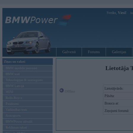
Sveiks,
Viesi!
Ie
Galvenā
Forums
Galerijas
Ziņas un raksti
Lietotāja 
BMW modeļu jaunumi
BMW testi
Tehnoloģijas & sasniegumi
BMW Latvijā
Lietotājvārds:
Offline
MINI
Pilsēta:
Rolls-Royce
Braucu ar:
Pasākumi
Vadāmības tests
Ziņojumi forumā:
Autosports
BMWPower aktuāli
Reklāmas raksti