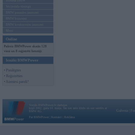
Mēneša BMW
Sērijveida tūnings
BMW pasaules jaunumi
BMW koncepti
BMW konkurentu jaunumi
Moto
Online
Pašreiz BMWPower skatās 128
viesi un 8 reģistrēti lietotāji.
Ienākt BMWPower
• Pieslēgties
• Reģistrēties
• Aizmirsi paroli?
Vortāls BMWPower.lv darbojas
kopš 2002. gada 14. maija. Tas nav auto klubs un nav saistīts ar
Galvena
|
Fo
BMW AG.
Par BMWPower
|
Kontakti
|
Reklāma