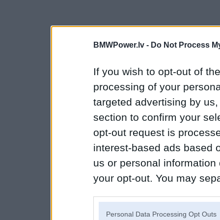
BMWPower.lv -
Do Not Process My
If you wish to opt-out of the
processing of your personal
targeted advertising by us
section to confirm your sel
opt-out request is proces
interest-based ads based o
us or personal information d
your opt-out. You may separ
disclosure of your personal
IAB’s list of downstream pa
Personal Data Processing Opt Outs