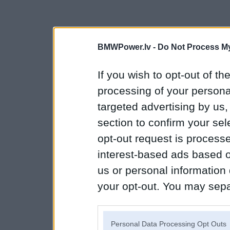
BMWPower.lv -
Do Not Process My
If you wish to opt-out of the
processing of your personal
targeted advertising by us
section to confirm your sel
opt-out request is proces
interest-based ads based o
us or personal information d
your opt-out. You may separ
disclosure of your personal
IAB’s list of downstream pa
Personal Data Processing Opt Outs