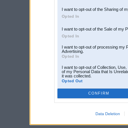
also be disclosed by us to 
I want to opt-out of the Sharing of 
Downstream Participants
th
Opted In
third parties.
I want to opt-out of the Sale of my 
Opted In
I want to opt-out of processing my 
Advertising.
Opted In
I want to opt-out of Collection, Use
of my Personal Data that Is Unrelat
it was collected.
Opted Out
CONFIRM
Data Deletion