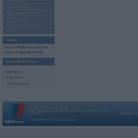
Mēneša BMW
Sērijveida tūnings
BMW pasaules jaunumi
BMW koncepti
BMW konkurentu jaunumi
Moto
Online
Pašreiz BMWPower skatās 168
viesi un 0 reģistrēti lietotāji.
Ienākt BMWPower
• Pieslēgties
• Reģistrēties
• Aizmirsi paroli?
Vortāls BMWPower.lv darbojas
kopš 2002. gada 14. maija. Tas nav auto klubs un nav saistīts ar
Galvena
|
Fo
BMW AG.
Par BMWPower
|
Kontakti
|
Reklāma