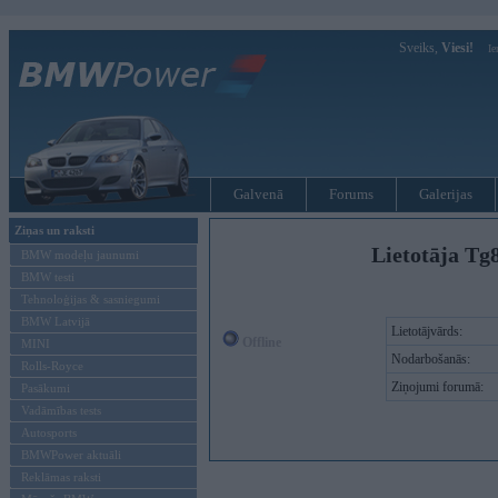
Sveiks,
Viesi!
Ie
Galvenā
Forums
Galerijas
Ziņas un raksti
Lietotāja Tg
BMW modeļu jaunumi
BMW testi
Tehnoloģijas & sasniegumi
BMW Latvijā
Lietotājvārds:
Offline
MINI
Nodarbošanās:
Rolls-Royce
Ziņojumi forumā:
Pasākumi
Vadāmības tests
Autosports
BMWPower aktuāli
Reklāmas raksti